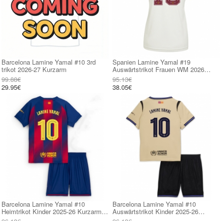
Barcelona Lamine Yamal #10 3rd
Spanien Lamine Yamal #19
trikot 2026-27 Kurzarm
Auswärtstrikot Frauen WM 2026
Kurzarm
99.88€
95.13€
29.95€
38.05€
Barcelona Lamine Yamal #10
Barcelona Lamine Yamal #10
Heimtrikot Kinder 2025-26 Kurzarm
Auswärtstrikot Kinder 2025-26
(+ kurze hosen)
Kurzarm (+ kurze hosen)