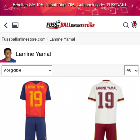
Erhalten Sie
10%
Rabatt über
70€
, Gutscheincode:
FUSSBALL
0
󰅯
󰂩
󰂨
󰃦
Fussballonlinestore.com
Lamine Yamal
Lamine Yamal