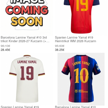
Barcelona Lamine Yamal #10 3rd
Spanien Lamine Yamal #19
trikot Kinder 2026-27 Kurzarm (+
Heimtrikot WM 2026 Kurzarm
kurze hosen)
96.13€
95.63€
28.45€
38.25€
Spanien Lamine Yamal #19
Barcelona Lamine Yamal #10