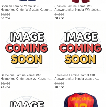
Spanien Lamine Yamal #19
Spanien Lamine Yamal #19
Heimtrikot Kinder WM 2026 Kurzarm
Auswärtstrikot Kinder WM 2026
(+ kurze hosen)
Kurzarm (+ kurze hosen)
91.88€
91.88€
36.75€
36.75€
Barcelona Lamine Yamal #10
Barcelona Lamine Yamal #10
Heimtrikot Kinder 2026-27 Kurzarm
Auswärtstrikot Kinder 2026-27
(+ kurze hosen)
Kurzarm (+ kurze hosen)
96.13€
96.13€
28.45€
28.45€