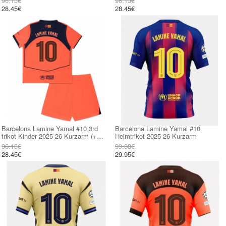
96.13€
96.13€
28.45€
28.45€
Barcelona Lamine Yamal #10 3rd
Barcelona Lamine Yamal #10
trikot Kinder 2025-26 Kurzarm (+
Heimtrikot 2025-26 Kurzarm
kurze hosen)
96.13€
99.88€
28.45€
29.95€