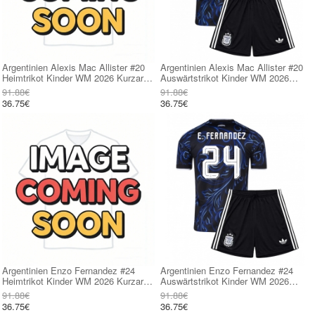
Argentinien Alexis Mac Allister #20
Argentinien Alexis Mac Allister #20
Heimtrikot Kinder WM 2026 Kurzarm
Auswärtstrikot Kinder WM 2026
(+ kurze hosen)
Kurzarm (+ kurze hosen)
91.88€
91.88€
36.75€
36.75€
Argentinien Enzo Fernandez #24
Argentinien Enzo Fernandez #24
Heimtrikot Kinder WM 2026 Kurzarm
Auswärtstrikot Kinder WM 2026
(+ kurze hosen)
Kurzarm (+ kurze hosen)
91.88€
91.88€
36.75€
36.75€