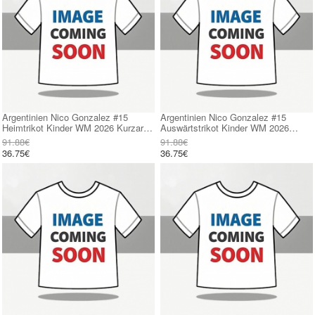
Argentinien Nico Gonzalez #15
Argentinien Nico Gonzalez #15
Heimtrikot Kinder WM 2026 Kurzarm
Auswärtstrikot Kinder WM 2026
(+ kurze hosen)
Kurzarm (+ kurze hosen)
91.88€
91.88€
36.75€
36.75€