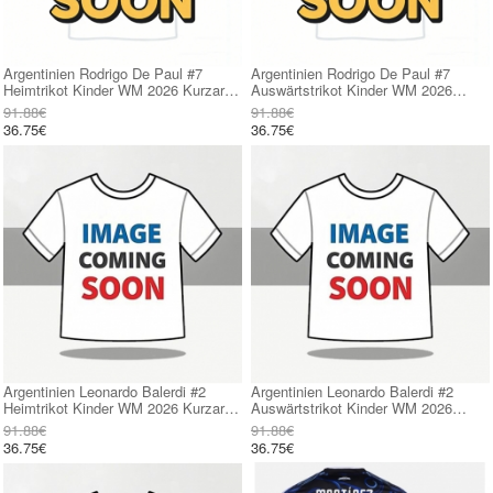
Argentinien Rodrigo De Paul #7
Argentinien Rodrigo De Paul #7
Heimtrikot Kinder WM 2026 Kurzarm
Auswärtstrikot Kinder WM 2026
(+ kurze hosen)
Kurzarm (+ kurze hosen)
91.88€
91.88€
36.75€
36.75€
Argentinien Leonardo Balerdi #2
Argentinien Leonardo Balerdi #2
Heimtrikot Kinder WM 2026 Kurzarm
Auswärtstrikot Kinder WM 2026
(+ kurze hosen)
Kurzarm (+ kurze hosen)
91.88€
91.88€
36.75€
36.75€