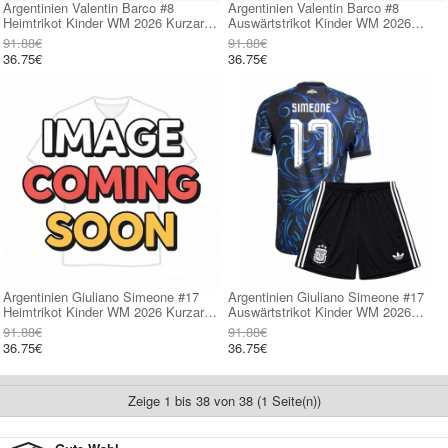
Argentinien Valentin Barco #8
Argentinien Valentin Barco #8
Heimtrikot Kinder WM 2026 Kurzarm
Auswärtstrikot Kinder WM 2026
(+ kurze hosen)
Kurzarm (+ kurze hosen)
91.88€
91.88€
36.75€
36.75€
Argentinien Giuliano Simeone #17
Argentinien Giuliano Simeone #17
Heimtrikot Kinder WM 2026 Kurzarm
Auswärtstrikot Kinder WM 2026
(+ kurze hosen)
Kurzarm (+ kurze hosen)
91.88€
91.88€
36.75€
36.75€
Zeige 1 bis 38 von 38 (1 Seite(n))