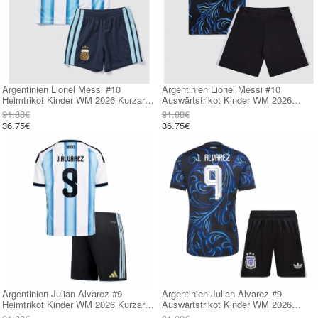
Argentinien Lionel Messi #10
Argentinien Lionel Messi #10
Heimtrikot Kinder WM 2026 Kurzarm
Auswärtstrikot Kinder WM 2026
(+ kurze hosen)
Kurzarm (+ kurze hosen)
91.88€
91.88€
36.75€
36.75€
Argentinien Julian Alvarez #9
Argentinien Julian Alvarez #9
Heimtrikot Kinder WM 2026 Kurzarm
Auswärtstrikot Kinder WM 2026
(+ kurze hosen)
Kurzarm (+ kurze hosen)