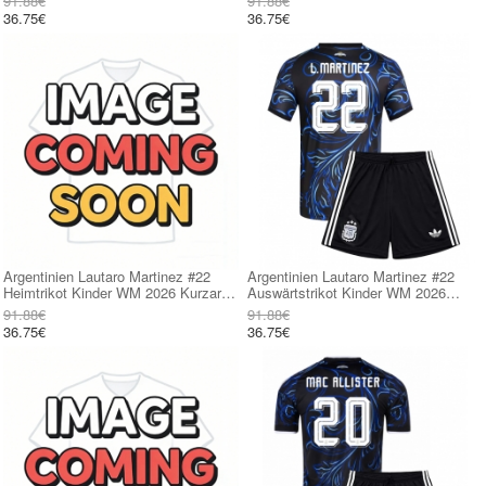
91.88€
91.88€
36.75€
36.75€
Argentinien Lautaro Martinez #22
Argentinien Lautaro Martinez #22
Heimtrikot Kinder WM 2026 Kurzarm
Auswärtstrikot Kinder WM 2026
(+ kurze hosen)
Kurzarm (+ kurze hosen)
91.88€
91.88€
36.75€
36.75€