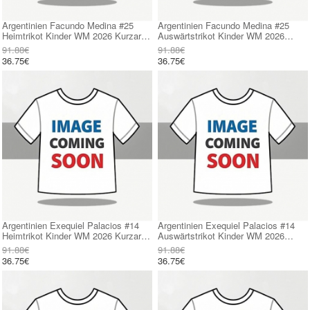
Argentinien Facundo Medina #25
Argentinien Facundo Medina #25
Heimtrikot Kinder WM 2026 Kurzarm
Auswärtstrikot Kinder WM 2026
(+ kurze hosen)
Kurzarm (+ kurze hosen)
91.88€
91.88€
36.75€
36.75€
Argentinien Exequiel Palacios #14
Argentinien Exequiel Palacios #14
Heimtrikot Kinder WM 2026 Kurzarm
Auswärtstrikot Kinder WM 2026
(+ kurze hosen)
Kurzarm (+ kurze hosen)
91.88€
91.88€
36.75€
36.75€