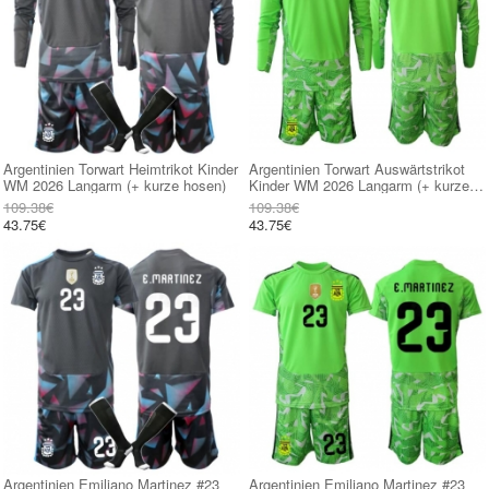
Argentinien Torwart Heimtrikot Kinder
Argentinien Torwart Auswärtstrikot
WM 2026 Langarm (+ kurze hosen)
Kinder WM 2026 Langarm (+ kurze
hosen)
109.38€
109.38€
43.75€
43.75€
Argentinien Emiliano Martinez #23
Argentinien Emiliano Martinez #23