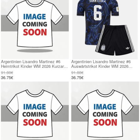
Argentinien Lisandro Martinez #6
Argentinien Lisandro Martinez #6
Heimtrikot Kinder WM 2026 Kurzarm
Auswärtstrikot Kinder WM 2026
(+ kurze hosen)
Kurzarm (+ kurze hosen)
91.88€
91.88€
36.75€
36.75€