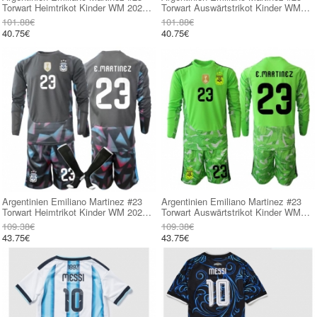
Torwart Heimtrikot Kinder WM 2026
Torwart Auswärtstrikot Kinder WM
Kurzarm (+ kurze hosen)
2026 Kurzarm (+ kurze hosen)
101.88€
101.88€
40.75€
40.75€
Argentinien Emiliano Martinez #23
Argentinien Emiliano Martinez #23
Torwart Heimtrikot Kinder WM 2026
Torwart Auswärtstrikot Kinder WM
Langarm (+ kurze hosen)
2026 Langarm (+ kurze hosen)
109.38€
109.38€
43.75€
43.75€