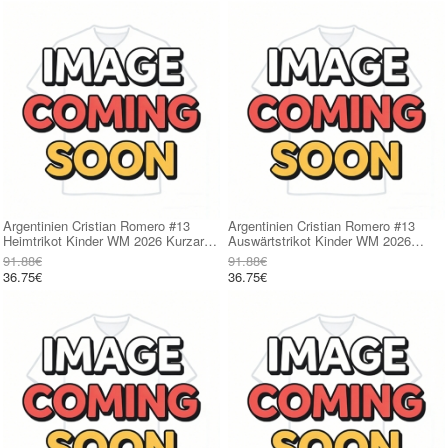
Argentinien Cristian Romero #13
Argentinien Cristian Romero #13
Heimtrikot Kinder WM 2026 Kurzarm
Auswärtstrikot Kinder WM 2026
(+ kurze hosen)
Kurzarm (+ kurze hosen)
91.88€
91.88€
36.75€
36.75€