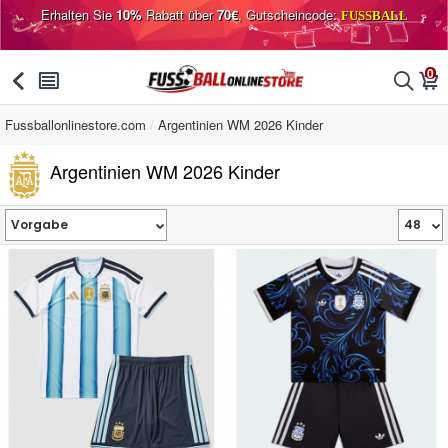
Erhalten Sie
10%
Rabatt über
70€
, Gutscheincode:
FUSSBALL
0
󰅯
󰂩
󰂨
󰃦
Fussballonlinestore.com
Argentinien WM 2026 Kinder
Argentinien WM 2026 Kinder