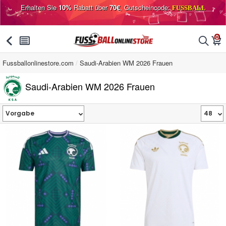
Erhalten Sie
10%
Rabatt über
70€
, Gutscheincode:
FUSSBALL
0
󰅯
󰂩
󰂨
󰃦
Fussballonlinestore.com
Saudi-Arabien WM 2026 Frauen
Saudi-Arabien WM 2026 Frauen