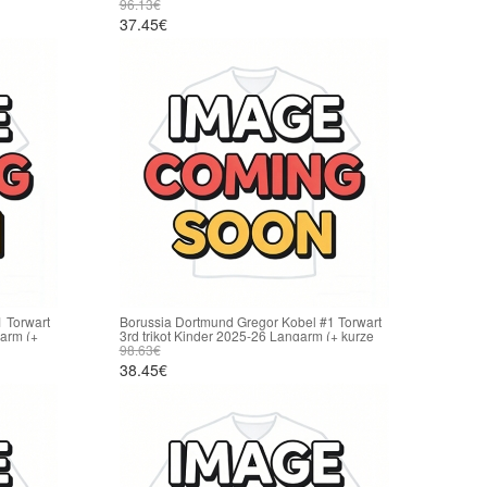
kurze hosen)
96.13€
37.45€
 Torwart
Borussia Dortmund Gregor Kobel #1 Torwart
arm (+
3rd trikot Kinder 2025-26 Langarm (+ kurze
hosen)
98.63€
38.45€