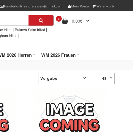
fussballonlinestore.sales@gmail.com
Mein Konto
Warenkorb
0
0.00€
|
|
e trikot
Bukayo Saka trikot
|
gham trikot
WM 2026 Herren
WM 2026 Frauen