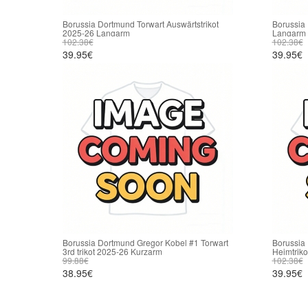
Borussia Dortmund Torwart Auswärtstrikot
Borussia 
2025-26 Langarm
Langarm
102.38€
102.38€
39.95€
39.95€
Borussia Dortmund Gregor Kobel #1 Torwart
Borussia
3rd trikot 2025-26 Kurzarm
Heimtrik
99.88€
102.38€
38.95€
39.95€