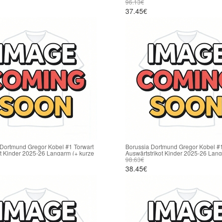
hosen)
96.13€
37.45€
 Dortmund Gregor Kobel #1 Torwart
Borussia Dortmund Gregor Kobel #1
t Kinder 2025-26 Langarm (+ kurze
Auswärtstrikot Kinder 2025-26 Lang
kurze hosen)
98.63€
38.45€