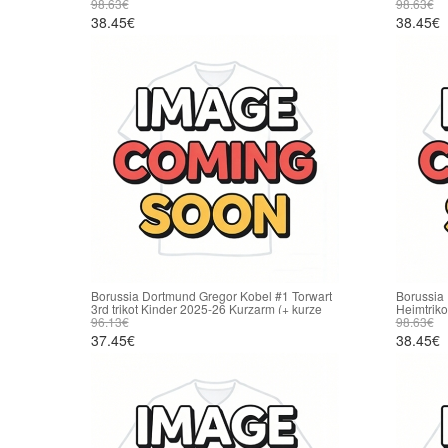
98.63€
98.63€
38.45€
38.45€
Borussia Dortmund Gregor Kobel #1 Torwart
Borussia
3rd trikot Kinder 2025-26 Kurzarm (+ kurze
Heimtriko
hosen)
96.13€
hosen)
98.63€
37.45€
38.45€