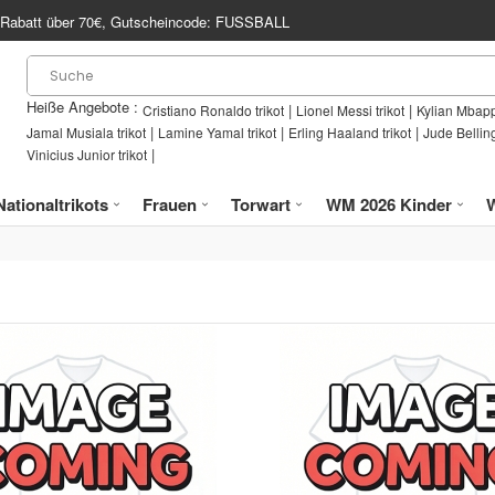
Rabatt über
70€
, Gutscheincode:
FUSSBALL
Heiße Angebote :
|
|
Cristiano Ronaldo trikot
Lionel Messi trikot
Kylian Mbapp
|
|
|
Jamal Musiala trikot
Lamine Yamal trikot
Erling Haaland trikot
Jude Bellin
|
Vinicius Junior trikot
Nationaltrikots
Frauen
Torwart
WM 2026 Kinder