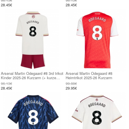
96.13€
96.13€
28.45€
28.45€
Arsenal Martin Odegaard #8 3rd trikot
Arsenal Martin Odegaard #8
Kinder 2025-26 Kurzarm (+ kurze
Heimtrikot 2025-26 Kurzarm
hosen)
96.13€
99.88€
28.45€
29.95€