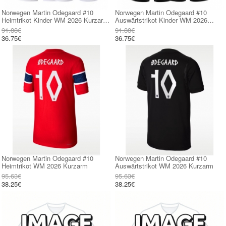
Norwegen Martin Odegaard #10
Norwegen Martin Odegaard #10
Heimtrikot Kinder WM 2026 Kurzarm
Auswärtstrikot Kinder WM 2026
(+ kurze hosen)
Kurzarm (+ kurze hosen)
91.88€
91.88€
36.75€
36.75€
Norwegen Martin Odegaard #10
Norwegen Martin Odegaard #10
Heimtrikot WM 2026 Kurzarm
Auswärtstrikot WM 2026 Kurzarm
95.63€
95.63€
38.25€
38.25€