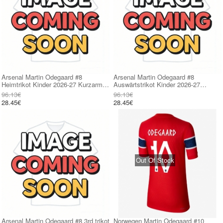
Arsenal Martin Odegaard #8
Arsenal Martin Odegaard #8
Heimtrikot Kinder 2026-27 Kurzarm
Auswärtstrikot Kinder 2026-27
(+ kurze hosen)
Kurzarm (+ kurze hosen)
96.13€
96.13€
28.45€
28.45€
Out Of Stock
Arsenal Martin Odegaard #8 3rd trikot
Norwegen Martin Odegaard #10