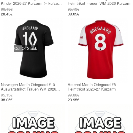
Kinder 2026-27 Kurzarm (+ kurze
Heimtrikot Frauen WM 2026 Kurzarm
hosen)
96.13€
95.13€
28.45€
38.05€
Out Of Stock
Norwegen Martin Odegaard #10
Arsenal Martin Odegaard #8
Auswärtstrikot Frauen WM 2026
Heimtrikot 2026-27 Kurzarm
Kurzarm
95.13€
99.88€
38.05€
29.95€