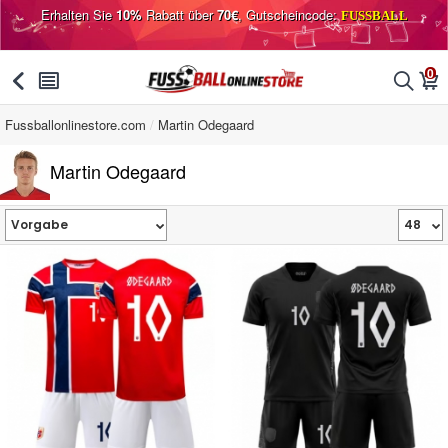
Erhalten Sie
10%
Rabatt über
70€
, Gutscheincode:
FUSSBALL
0
󰅯
󰂩
󰂨
󰃦
Fussballonlinestore.com
Martin Odegaard
Martin Odegaard