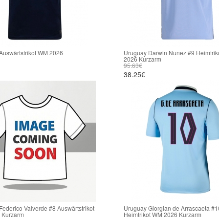
Auswärtstrikot WM 2026
Uruguay Darwin Nunez #9 Heimtri
2026 Kurzarm
95.63€
38.25€
ederico Valverde #8 Auswärtstrikot
Uruguay Giorgian de Arrascaeta #1
 Kurzarm
Heimtrikot WM 2026 Kurzarm