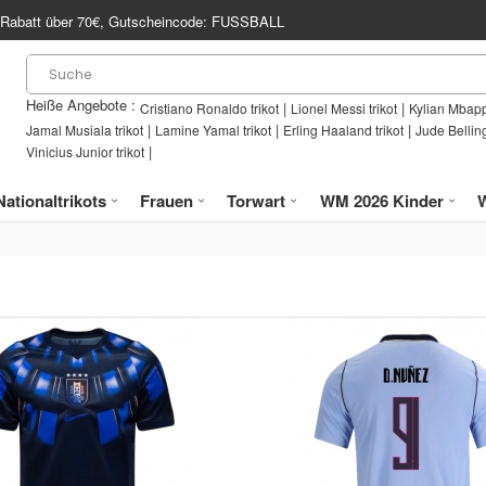
Rabatt über
70€
, Gutscheincode:
FUSSBALL
Heiße Angebote :
|
|
Cristiano Ronaldo trikot
Lionel Messi trikot
Kylian Mbapp
|
|
|
Jamal Musiala trikot
Lamine Yamal trikot
Erling Haaland trikot
Jude Bellin
|
Vinicius Junior trikot
Nationaltrikots
Frauen
Torwart
WM 2026 Kinder