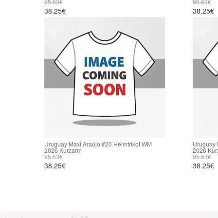
95.63€
95.63€
38.25€
38.25€
Uruguay Maxi Araujo #20 Heimtrikot WM
Uruguay 
2026 Kurzarm
2026 Kur
95.63€
95.63€
38.25€
38.25€