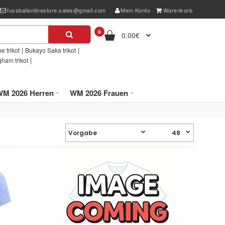
fussballonlinestore.sales@gmail.com
Mein Konto
Warenkorb
0
0.00€
|
|
e trikot
Bukayo Saka trikot
|
gham trikot
WM 2026 Herren
WM 2026 Frauen