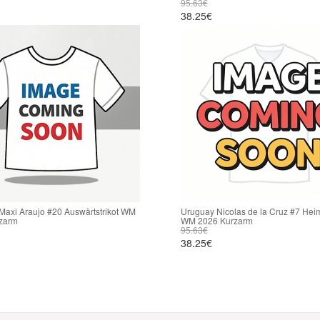
95.63€
38.25€
Maxi Araujo #20 Auswärtstrikot WM
Uruguay Nicolas de la Cruz #7 Heim
zarm
WM 2026 Kurzarm
95.63€
38.25€