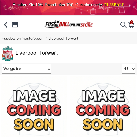
Erhalten Sie
10%
Rabatt über
70€
, Gutscheincode:
FUSSBALL
0
󰅯
󰂩
󰂨
󰃦
Fussballonlinestore.com
Liverpool Torwart
Liverpool Torwart