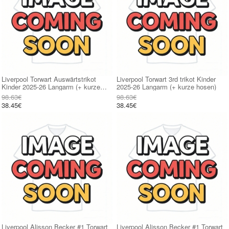
Liverpool Torwart Auswärtstrikot
Liverpool Torwart 3rd trikot Kinder
Kinder 2025-26 Langarm (+ kurze
2025-26 Langarm (+ kurze hosen)
hosen)
98.63€
98.63€
38.45€
38.45€
Liverpool Alisson Becker #1 Torwart
Liverpool Alisson Becker #1 Torwart