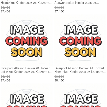
Heimtrikot Kinder 2025-26 Kurzarm
Auswärtstrikot Kinder 2025-26
(+ kurze hosen)
Kurzarm (+ kurze hosen)
96.13€
96.13€
37.45€
37.45€
Liverpool Alisson Becker #1 Torwart
Liverpool Alisson Becker #1 Torwart
3rd trikot Kinder 2025-26 Kurzarm (+
Heimtrikot Kinder 2025-26 Langarm
kurze hosen)
(+ kurze hosen)
96.13€
98.63€
37.45€
38.45€