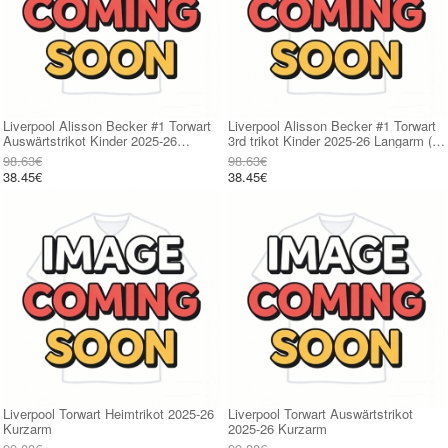
Liverpool Alisson Becker #1 Torwart
Liverpool Alisson Becker #1 Torwart
Auswärtstrikot Kinder 2025-26
3rd trikot Kinder 2025-26 Langarm (+
Langarm (+ kurze hosen)
kurze hosen)
98.63€
98.63€
38.45€
38.45€
Liverpool Torwart Heimtrikot 2025-26
Liverpool Torwart Auswärtstrikot
Kurzarm
2025-26 Kurzarm