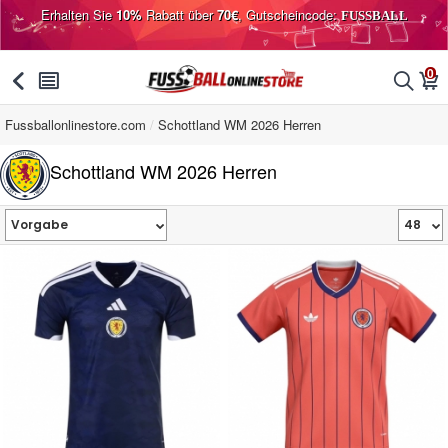
Erhalten Sie
10%
Rabatt über
70€
, Gutscheincode:
FUSSBALL
0
󰅯
󰂩
󰂨
󰃦
Fussballonlinestore.com
Schottland WM 2026 Herren
Schottland WM 2026 Herren