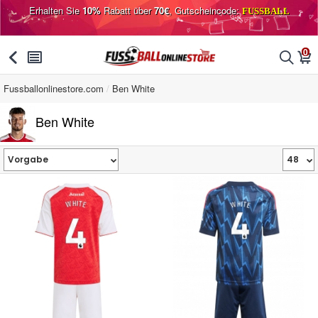
Erhalten Sie
10%
Rabatt über
70€
, Gutscheincode:
FUSSBALL
0
󰅯
󰂩
󰂨
󰃦
Fussballonlinestore.com
Ben White
Ben White