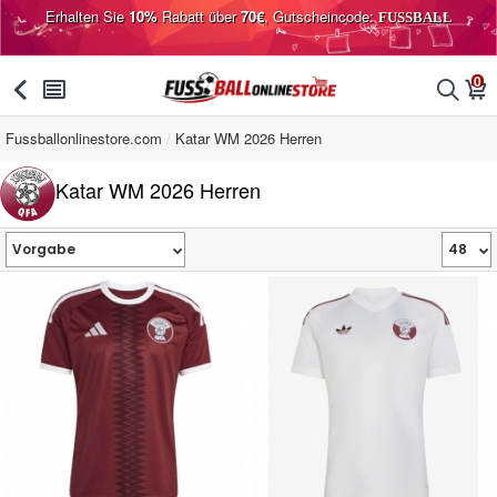
Erhalten Sie
10%
Rabatt über
70€
, Gutscheincode:
FUSSBALL
0
󰅯
󰂩
󰂨
󰃦
Fussballonlinestore.com
Katar WM 2026 Herren
Katar WM 2026 Herren