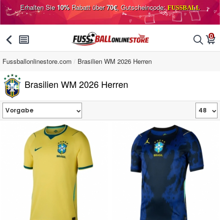
Erhalten Sie
10%
Rabatt über
70€
, Gutscheincode:
FUSSBALL
0
󰅯
󰂩
󰂨
󰃦
Fussballonlinestore.com
Brasilien WM 2026 Herren
Brasilien WM 2026 Herren