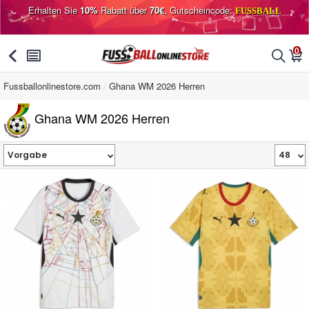
Erhalten Sie
10%
Rabatt über
70€
, Gutscheincode:
FUSSBALL
0
󰅯
󰂩
󰂨
󰃦
Fussballonlinestore.com
Ghana WM 2026 Herren
Ghana WM 2026 Herren