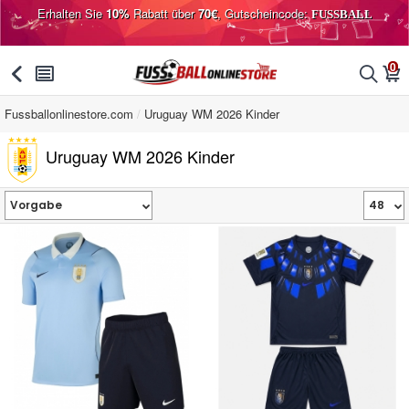
Erhalten Sie
10%
Rabatt über
70€
, Gutscheincode:
FUSSBALL
0
󰅯
󰂩
󰂨
󰃦
Fussballonlinestore.com
Uruguay WM 2026 Kinder
Uruguay WM 2026 Kinder