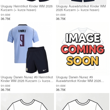
Uruguay Heimtrikot Kinder WM 2026
Uruguay Auswärtstrikot Kinder WM
Kurzarm (+ kurze hosen)
2026 Kurzarm (+ kurze hosen)
91.88€
91.88€
36.75€
36.75€
Uruguay Darwin Nunez #9 Heimtrikot
Uruguay Darwin Nunez #9
Kinder WM 2026 Kurzarm (+ kurze
Auswärtstrikot Kinder WM 2026
hosen)
Kurzarm (+ kurze hosen)
91.88€
91.88€
36.75€
36.75€