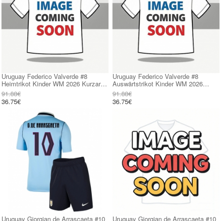
Uruguay Federico Valverde #8
Uruguay Federico Valverde #8
Heimtrikot Kinder WM 2026 Kurzarm
Auswärtstrikot Kinder WM 2026
(+ kurze hosen)
Kurzarm (+ kurze hosen)
91.88€
91.88€
36.75€
36.75€
Uruguay Giorgian de Arrascaeta #10
Uruguay Giorgian de Arrascaeta #10