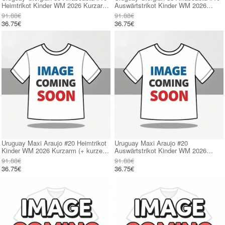
Heimtrikot Kinder WM 2026 Kurzarm
Auswärtstrikot Kinder WM 2026
(+ kurze hosen)
Kurzarm (+ kurze hosen)
91.88€
91.88€
36.75€
36.75€
Uruguay Maxi Araujo #20 Heimtrikot
Uruguay Maxi Araujo #20
Kinder WM 2026 Kurzarm (+ kurze
Auswärtstrikot Kinder WM 2026
hosen)
Kurzarm (+ kurze hosen)
91.88€
91.88€
36.75€
36.75€