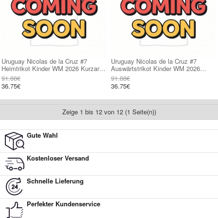
Uruguay Nicolas de la Cruz #7
Uruguay Nicolas de la Cruz #7
Heimtrikot Kinder WM 2026 Kurzarm
Auswärtstrikot Kinder WM 2026
(+ kurze hosen)
Kurzarm (+ kurze hosen)
91.88€
91.88€
36.75€
36.75€
Zeige 1 bis 12 von 12 (1 Seite(n))
Gute Wahl
Kostenloser Versand
Schnelle Lieferung
Perfekter Kundenservice