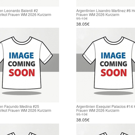
en Leonardo Balerdi #2
Argentinien Lisandro Martinez #6 He
trikot Frauen WM 2026 Kurzarm
Frauen WM 2026 Kurzarm
95.13€
38.05€
ien Facundo Medina #25
Argentinien Exequiel Palacios #14 
trikot Frauen WM 2026 Kurzarm
Frauen WM 2026 Kurzarm
95.13€
38.05€