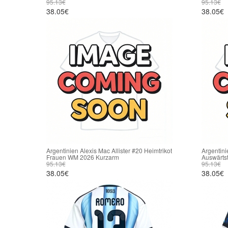
95.13€
95.13€
38.05€
38.05€
Argentinien Alexis Mac Allister #20 Heimtrikot
Argentini
Frauen WM 2026 Kurzarm
Auswärts
95.13€
95.13€
38.05€
38.05€