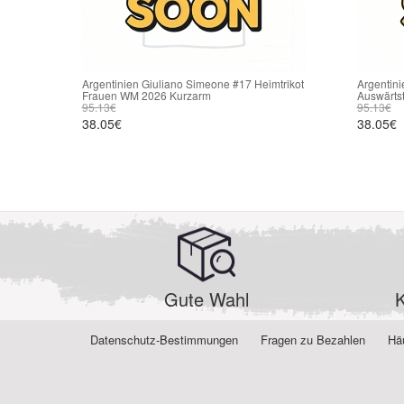
Argentinien Giuliano Simeone #17 Heimtrikot
Argentin
Frauen WM 2026 Kurzarm
Auswärts
95.13€
95.13€
38.05€
38.05€
Gute Wahl
K
Datenschutz-Bestimmungen
Fragen zu Bezahlen
Häu