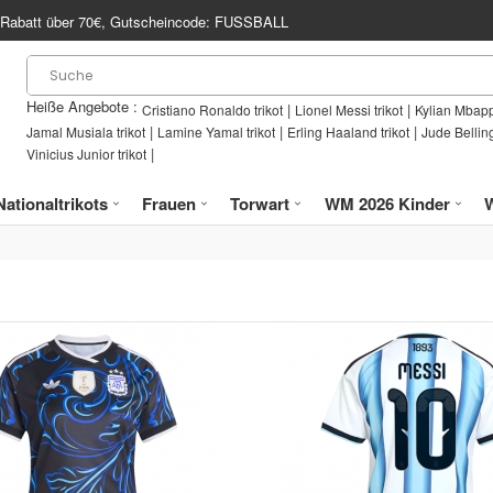
Rabatt über
70€
, Gutscheincode:
FUSSBALL
Heiße Angebote :
|
|
Cristiano Ronaldo trikot
Lionel Messi trikot
Kylian Mbapp
|
|
|
Jamal Musiala trikot
Lamine Yamal trikot
Erling Haaland trikot
Jude Bellin
|
Vinicius Junior trikot
Nationaltrikots
Frauen
Torwart
WM 2026 Kinder