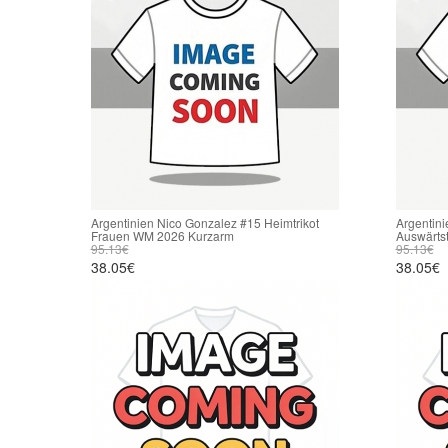
Argentinien Nico Gonzalez #15 Heimtrikot
Argentin
Frauen WM 2026 Kurzarm
Auswärts
95.13€
95.13€
38.05€
38.05€