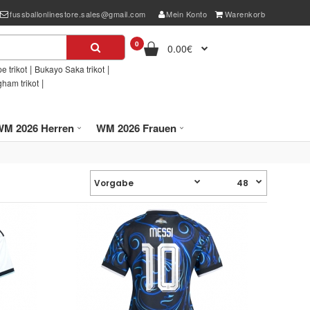
fussballonlinestore.sales@gmail.com
Mein Konto
Warenkorb
0
0.00€
|
|
e trikot
Bukayo Saka trikot
|
gham trikot
WM 2026 Herren
WM 2026 Frauen