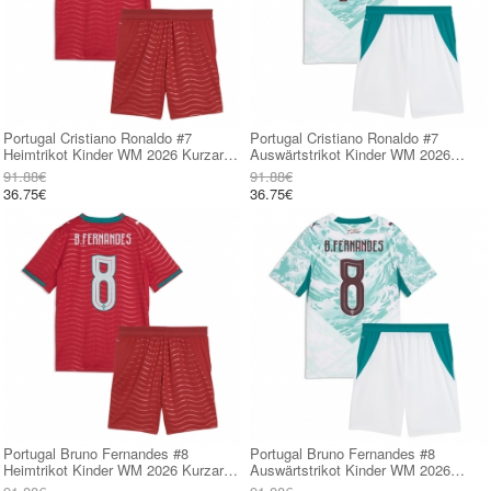
Portugal Cristiano Ronaldo #7
Portugal Cristiano Ronaldo #7
Heimtrikot Kinder WM 2026 Kurzarm
Auswärtstrikot Kinder WM 2026
(+ kurze hosen)
Kurzarm (+ kurze hosen)
91.88€
91.88€
36.75€
36.75€
Portugal Bruno Fernandes #8
Portugal Bruno Fernandes #8
Heimtrikot Kinder WM 2026 Kurzarm
Auswärtstrikot Kinder WM 2026
(+ kurze hosen)
Kurzarm (+ kurze hosen)