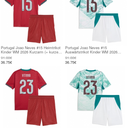
Portugal Joao Neves #15 Heimtrikot
Portugal Joao Neves #15
Kinder WM 2026 Kurzarm (+ kurze
Auswärtstrikot Kinder WM 2026
hosen)
Kurzarm (+ kurze hosen)
91.88€
91.88€
36.75€
36.75€