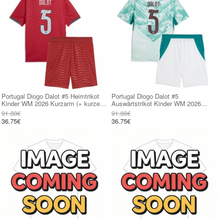
Portugal Diogo Dalot #5 Heimtrikot
Portugal Diogo Dalot #5
Kinder WM 2026 Kurzarm (+ kurze
Auswärtstrikot Kinder WM 2026
hosen)
Kurzarm (+ kurze hosen)
91.88€
91.88€
36.75€
36.75€