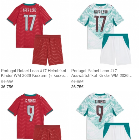
Portugal Rafael Leao #17 Heimtrikot
Portugal Rafael Leao #17
Kinder WM 2026 Kurzarm (+ kurze
Auswärtstrikot Kinder WM 2026
hosen)
Kurzarm (+ kurze hosen)
91.88€
91.88€
36.75€
36.75€