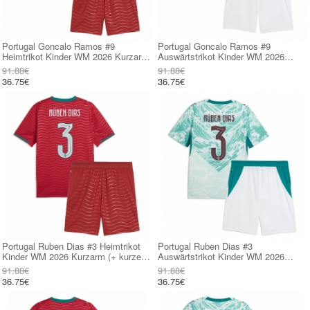
Portugal Goncalo Ramos #9
Portugal Goncalo Ramos #9
Heimtrikot Kinder WM 2026 Kurzarm
Auswärtstrikot Kinder WM 2026
(+ kurze hosen)
Kurzarm (+ kurze hosen)
91.88€
91.88€
36.75€
36.75€
Portugal Ruben Dias #3 Heimtrikot
Portugal Ruben Dias #3
Kinder WM 2026 Kurzarm (+ kurze
Auswärtstrikot Kinder WM 2026
hosen)
Kurzarm (+ kurze hosen)
91.88€
91.88€
36.75€
36.75€