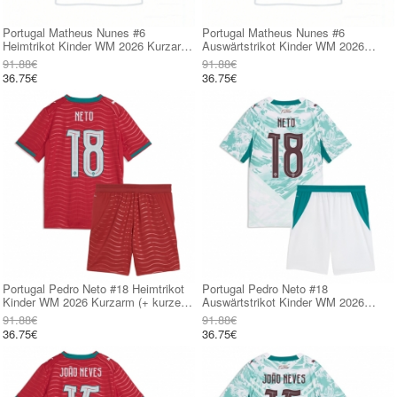
Portugal Matheus Nunes #6
Portugal Matheus Nunes #6
Heimtrikot Kinder WM 2026 Kurzarm
Auswärtstrikot Kinder WM 2026
(+ kurze hosen)
Kurzarm (+ kurze hosen)
91.88€
91.88€
36.75€
36.75€
Portugal Pedro Neto #18 Heimtrikot
Portugal Pedro Neto #18
Kinder WM 2026 Kurzarm (+ kurze
Auswärtstrikot Kinder WM 2026
hosen)
Kurzarm (+ kurze hosen)
91.88€
91.88€
36.75€
36.75€