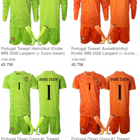
Portugal Torwart Heimtrikot Kinder
Portugal Torwart Auswärtstrikot
WM 2026 Langarm (+ kurze hosen)
Kinder WM 2026 Langarm (+ kurze
hosen)
109.38€
109.38€
43.75€
43.75€
Portugal Diogo Costa #1 Torwart
Portugal Diogo Costa #1 Torwart