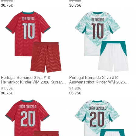
91.88€
91.88€
36.75€
36.75€
Portugal Bernardo Silva #10
Portugal Bernardo Silva #10
Heimtrikot Kinder WM 2026 Kurzarm
Auswärtstrikot Kinder WM 2026
(+ kurze hosen)
Kurzarm (+ kurze hosen)
91.88€
91.88€
36.75€
36.75€