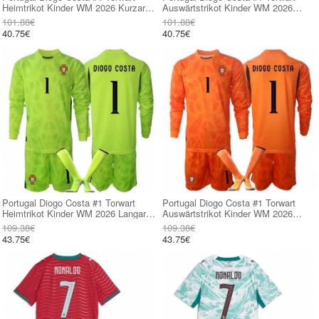
Heimtrikot Kinder WM 2026 Kurzarm
Auswärtstrikot Kinder WM 2026
(+ kurze hosen)
Kurzarm (+ kurze hosen)
101.88€
101.88€
40.75€
40.75€
Portugal Diogo Costa #1 Torwart
Portugal Diogo Costa #1 Torwart
Heimtrikot Kinder WM 2026 Langarm
Auswärtstrikot Kinder WM 2026
(+ kurze hosen)
Langarm (+ kurze hosen)
109.38€
109.38€
43.75€
43.75€