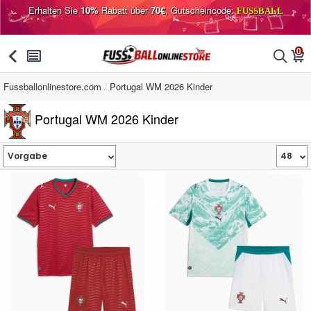
Erhalten Sie
10%
Rabatt über
70€
, Gutscheincode:
FUSSBALL
0
󰅯
󰂩
󰂨
󰃦
Fussballonlinestore.com
Portugal WM 2026 Kinder
Portugal WM 2026 Kinder