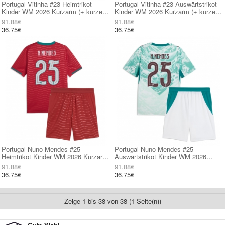
Portugal Vitinha #23 Heimtrikot
Portugal Vitinha #23 Auswärtstrikot
Kinder WM 2026 Kurzarm (+ kurze
Kinder WM 2026 Kurzarm (+ kurze
hosen)
hosen)
91.88€
91.88€
36.75€
36.75€
Portugal Nuno Mendes #25
Portugal Nuno Mendes #25
Heimtrikot Kinder WM 2026 Kurzarm
Auswärtstrikot Kinder WM 2026
(+ kurze hosen)
Kurzarm (+ kurze hosen)
91.88€
91.88€
36.75€
36.75€
Zeige 1 bis 38 von 38 (1 Seite(n))