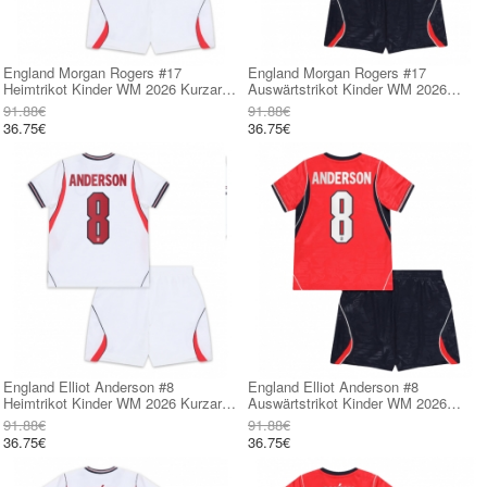
England Morgan Rogers #17
England Morgan Rogers #17
Heimtrikot Kinder WM 2026 Kurzarm
Auswärtstrikot Kinder WM 2026
(+ kurze hosen)
Kurzarm (+ kurze hosen)
91.88€
91.88€
36.75€
36.75€
England Elliot Anderson #8
England Elliot Anderson #8
Heimtrikot Kinder WM 2026 Kurzarm
Auswärtstrikot Kinder WM 2026
(+ kurze hosen)
Kurzarm (+ kurze hosen)
91.88€
91.88€
36.75€
36.75€