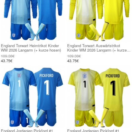
England Torwart Heimtrikot Kinder
England Torwart Auswärtstrikot
WM 2026 Langarm (+ kurze hosen)
Kinder WM 2026 Langarm (+ kurze
hosen)
109.38€
109.38€
43.75€
43.75€
England Jordanien Pickford #1
England Jordanien Pickford #1