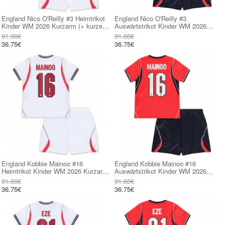
England Nico O'Reilly #3 Heimtrikot
England Nico O'Reilly #3
Kinder WM 2026 Kurzarm (+ kurze
Auswärtstrikot Kinder WM 2026
hosen)
Kurzarm (+ kurze hosen)
91.88€
91.88€
36.75€
36.75€
England Kobbie Mainoo #16
England Kobbie Mainoo #16
Heimtrikot Kinder WM 2026 Kurzarm
Auswärtstrikot Kinder WM 2026
(+ kurze hosen)
Kurzarm (+ kurze hosen)
91.88€
91.88€
36.75€
36.75€