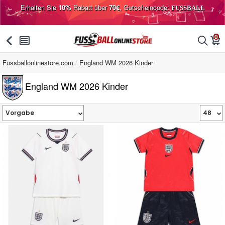
Erhalten Sie
10%
Rabatt über
70€
, Gutscheincode:
FUSSBALL
0
󰅯
󰂩
󰂨
󰃦
Fussballonlinestore.com
England WM 2026 Kinder
England WM 2026 Kinder