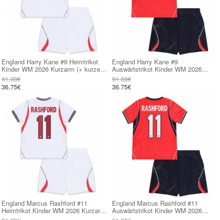
England Harry Kane #9 Heimtrikot
England Harry Kane #9
Kinder WM 2026 Kurzarm (+ kurze
Auswärtstrikot Kinder WM 2026
hosen)
Kurzarm (+ kurze hosen)
91.88€
91.88€
36.75€
36.75€
England Marcus Rashford #11
England Marcus Rashford #11
Heimtrikot Kinder WM 2026 Kurzarm
Auswärtstrikot Kinder WM 2026
(+ kurze hosen)
Kurzarm (+ kurze hosen)