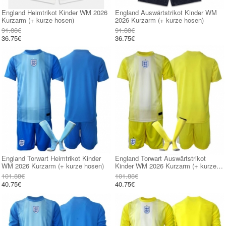
England Heimtrikot Kinder WM 2026
England Auswärtstrikot Kinder WM
Kurzarm (+ kurze hosen)
2026 Kurzarm (+ kurze hosen)
91.88€
91.88€
36.75€
36.75€
England Torwart Heimtrikot Kinder
England Torwart Auswärtstrikot
WM 2026 Kurzarm (+ kurze hosen)
Kinder WM 2026 Kurzarm (+ kurze
hosen)
101.88€
101.88€
40.75€
40.75€