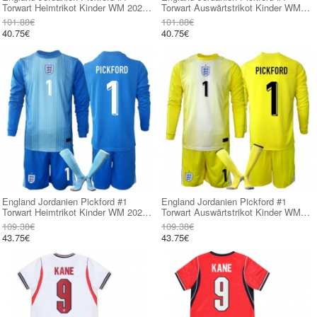
Torwart Heimtrikot Kinder WM 2026
Torwart Auswärtstrikot Kinder WM
Kurzarm (+ kurze hosen)
2026 Kurzarm (+ kurze hosen)
101.88€
101.88€
40.75€
40.75€
England Jordanien Pickford #1
England Jordanien Pickford #1
Torwart Heimtrikot Kinder WM 2026
Torwart Auswärtstrikot Kinder WM
Langarm (+ kurze hosen)
2026 Langarm (+ kurze hosen)
109.38€
109.38€
43.75€
43.75€