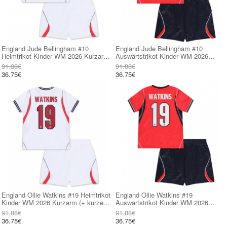
England Jude Bellingham #10
England Jude Bellingham #10
Heimtrikot Kinder WM 2026 Kurzarm
Auswärtstrikot Kinder WM 2026
(+ kurze hosen)
Kurzarm (+ kurze hosen)
91.88€
91.88€
36.75€
36.75€
England Ollie Watkins #19 Heimtrikot
England Ollie Watkins #19
Kinder WM 2026 Kurzarm (+ kurze
Auswärtstrikot Kinder WM 2026
hosen)
Kurzarm (+ kurze hosen)
91.88€
91.88€
36.75€
36.75€