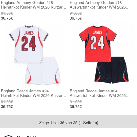
England Anthony Gordon #18
England Anthony Gordon #18
Heimtrikot Kinder WM 2026 Kurzarm
Auswärtstrikot Kinder WM 2026
(+ kurze hosen)
Kurzarm (+ kurze hosen)
91.88€
91.88€
36.75€
36.75€
England Reece James #24
England Reece James #24
Heimtrikot Kinder WM 2026 Kurzarm
Auswärtstrikot Kinder WM 2026
(+ kurze hosen)
Kurzarm (+ kurze hosen)
91.88€
91.88€
36.75€
36.75€
Zeige 1 bis 38 von 38 (1 Seite(n))