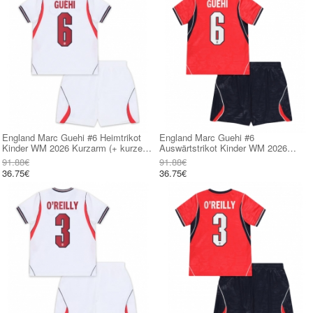
England Marc Guehi #6 Heimtrikot
England Marc Guehi #6
Kinder WM 2026 Kurzarm (+ kurze
Auswärtstrikot Kinder WM 2026
hosen)
Kurzarm (+ kurze hosen)
91.88€
91.88€
36.75€
36.75€