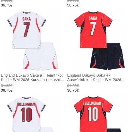
91.88€
91.88€
36.75€
36.75€
England Bukayo Saka #7 Heimtrikot
England Bukayo Saka #7
Kinder WM 2026 Kurzarm (+ kurze
Auswärtstrikot Kinder WM 2026
hosen)
Kurzarm (+ kurze hosen)
91.88€
91.88€
36.75€
36.75€