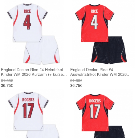
England Declan Rice #4 Heimtrikot
England Declan Rice #4
Kinder WM 2026 Kurzarm (+ kurze
Auswärtstrikot Kinder WM 2026
hosen)
Kurzarm (+ kurze hosen)
91.88€
91.88€
36.75€
36.75€