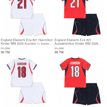
England Eberechi Eze #21 Heimtrikot
England Eberechi Eze #21
Kinder WM 2026 Kurzarm (+ kurze
Auswärtstrikot Kinder WM 2026
hosen)
Kurzarm (+ kurze hosen)
91.88€
91.88€
36.75€
36.75€