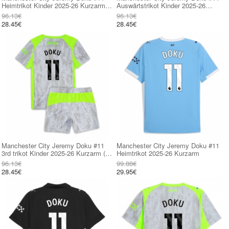
Heimtrikot Kinder 2025-26 Kurzarm
Auswärtstrikot Kinder 2025-26
(+ kurze hosen)
Kurzarm (+ kurze hosen)
96.13€
96.13€
28.45€
28.45€
Manchester City Jeremy Doku #11
Manchester City Jeremy Doku #11
3rd trikot Kinder 2025-26 Kurzarm (+
Heimtrikot 2025-26 Kurzarm
kurze hosen)
96.13€
99.88€
28.45€
29.95€