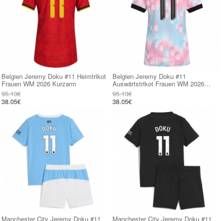
Belgien Jeremy Doku #11 Heimtrikot
Belgien Jeremy Doku #11
Frauen WM 2026 Kurzarm
Auswärtstrikot Frauen WM 2026
Kurzarm
95.13€
95.13€
38.05€
38.05€
Manchester City Jeremy Doku #11
Manchester City Jeremy Doku #11