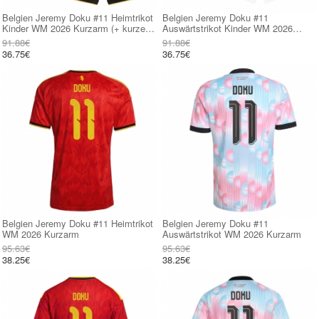
Belgien Jeremy Doku #11 Heimtrikot
Belgien Jeremy Doku #11
Kinder WM 2026 Kurzarm (+ kurze
Auswärtstrikot Kinder WM 2026
hosen)
Kurzarm (+ kurze hosen)
91.88€
91.88€
36.75€
36.75€
Belgien Jeremy Doku #11 Heimtrikot
Belgien Jeremy Doku #11
WM 2026 Kurzarm
Auswärtstrikot WM 2026 Kurzarm
95.63€
95.63€
38.25€
38.25€