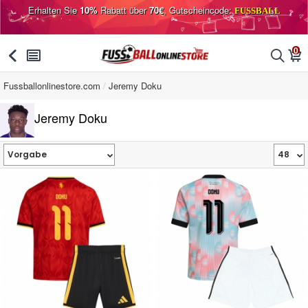
Erhalten Sie
10%
Rabatt über
70€
, Gutscheincode:
FUSSBALL
0
󰅯
󰂩
󰂨
󰃦
Fussballonlinestore.com
Jeremy Doku
Jeremy Doku