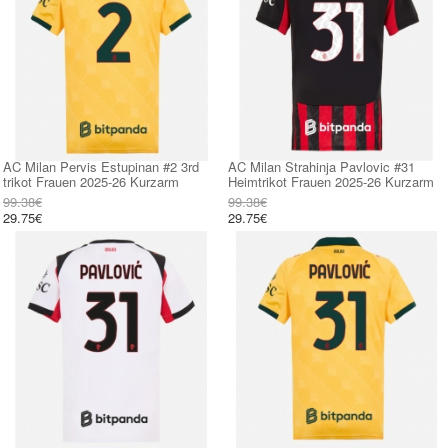
AC Milan Pervis Estupinan #2 3rd
AC Milan Strahinja Pavlovic #31
trikot Frauen 2025-26 Kurzarm
Heimtrikot Frauen 2025-26 Kurzarm
99.38€
99.38€
29.75€
29.75€