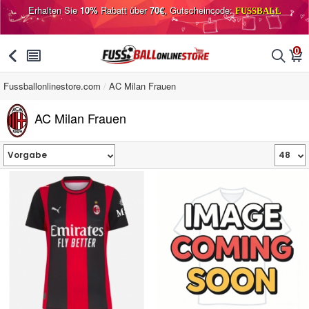
Erhalten Sie
10%
Rabatt über
70€
, Gutscheincode:
FUSSBALL
0
󰅯
󰂩
󰂨
󰃦
Fussballonlinestore.com
AC Milan Frauen
AC Milan Frauen