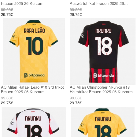
Frauen 2025-26 Kurzarm
Auswärtstrikot Frauen 2025-26
Kurzarm
99.38€
99.38€
29.75€
29.75€
AC Milan Rafael Leao #10 3rd trikot
AC Milan Christopher Nkunku #18
Frauen 2025-26 Kurzarm
Heimtrikot Frauen 2025-26 Kurzarm
99.38€
99.38€
29.75€
29.75€