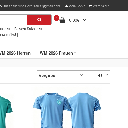
fussballonlinestore.sales@gmail.com
Mein Konto
Warenkorb
0
0.00€
|
|
e trikot
Bukayo Saka trikot
|
gham trikot
WM 2026 Herren
WM 2026 Frauen