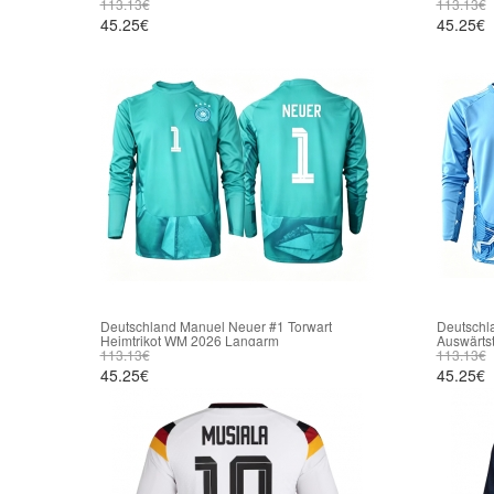
113.13€
113.13€
45.25€
45.25€
Deutschland Manuel Neuer #1 Torwart
Deutschl
Heimtrikot WM 2026 Langarm
Auswärts
113.13€
113.13€
45.25€
45.25€