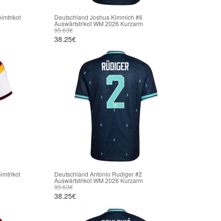
imtrikot
Deutschland Joshua Kimmich #6
Auswärtstrikot WM 2026 Kurzarm
95.63€
38.25€
imtrikot
Deutschland Antonio Rudiger #2
Auswärtstrikot WM 2026 Kurzarm
95.63€
38.25€