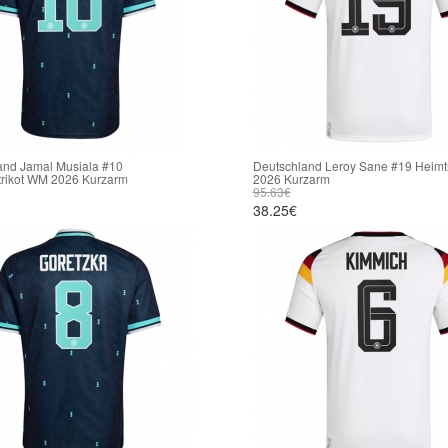
and Jamal Musiala #10
Deutschland Leroy Sane #19 Heimt
trikot WM 2026 Kurzarm
2026 Kurzarm
95.63€
38.25€