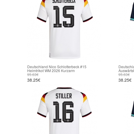
Deutschland Nico Schlotterbeck #15
Deutschla
Heimtrikot WM 2026 Kurzarm
Auswärts
95.63€
95.63€
38.25€
38.25€