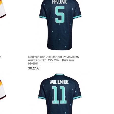
5
Deutschland Aleksandar Pavlovic #5
Auswärtstrikot WM 2026 Kurzarm
95.63€
38.25€