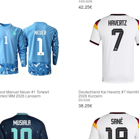
105.63€
42.25€
and Manuel Neuer #1 Torwart
Deutschland Kai Havertz #7 Heimtr
trikot WM 2026 Langarm
2026 Kurzarm
95.63€
38.25€