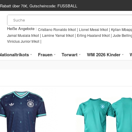
Rabatt über
70€
, Gutscheincode:
FUSSBALL
Heiße Angebote :
|
|
Cristiano Ronaldo trikot
Lionel Messi trikot
Kylian Mbapp
|
|
|
Jamal Musiala trikot
Lamine Yamal trikot
Erling Haaland trikot
Jude Bellin
|
Vinicius Junior trikot
Nationaltrikots
Frauen
Torwart
WM 2026 Kinder