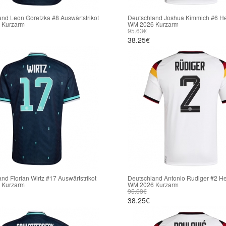
nd Leon Goretzka #8 Auswärtstrikot
Deutschland Joshua Kimmich #6 He
 Kurzarm
WM 2026 Kurzarm
95.63€
38.25€
nd Florian Wirtz #17 Auswärtstrikot
Deutschland Antonio Rudiger #2 He
 Kurzarm
WM 2026 Kurzarm
95.63€
38.25€