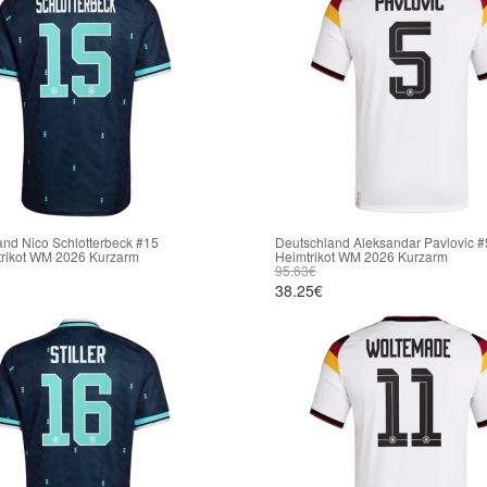
nd Nico Schlotterbeck #15
Deutschland Aleksandar Pavlovic #
trikot WM 2026 Kurzarm
Heimtrikot WM 2026 Kurzarm
95.63€
38.25€