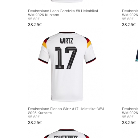
Deutschland Leon Goretzka #8 Heimtrikot
Deutschla
WM 2026 Kurzarm
WM 2026
95.63€
95.63€
38.25€
38.25€
Deutschland Florian Wirtz #17 Heimtrikot WM
Deutschla
2026 Kurzarm
WM 2026
95.63€
95.63€
38.25€
38.25€