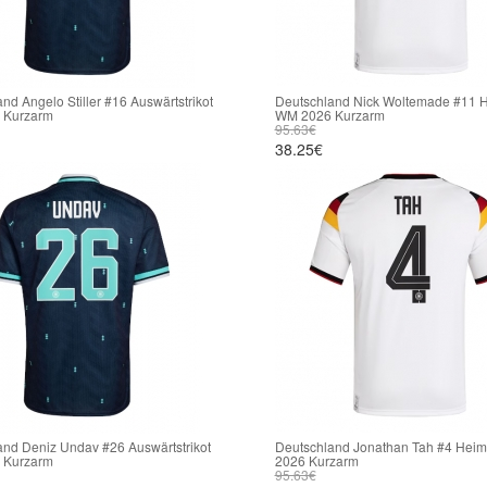
nd Angelo Stiller #16 Auswärtstrikot
Deutschland Nick Woltemade #11 H
 Kurzarm
WM 2026 Kurzarm
95.63€
38.25€
and Deniz Undav #26 Auswärtstrikot
Deutschland Jonathan Tah #4 Heim
 Kurzarm
2026 Kurzarm
95.63€