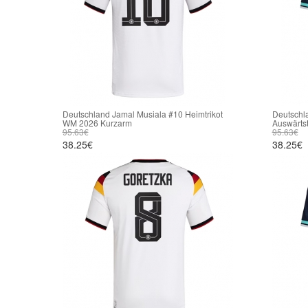
Deutschland Jamal Musiala #10 Heimtrikot
Deutschl
WM 2026 Kurzarm
Auswärts
95.63€
95.63€
38.25€
38.25€