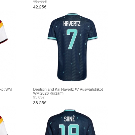
105.63€
42.25€
ikot WM
Deutschland Kai Havertz #7 Auswärtstrikot
WM 2026 Kurzarm
95.63€
38.25€