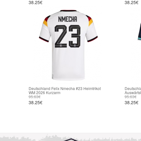
38.25€
38.25€
Deutschland Felix Nmecha #23 Heimtrikot
Deutschl
WM 2026 Kurzarm
Auswärts
95.63€
95.63€
38.25€
38.25€