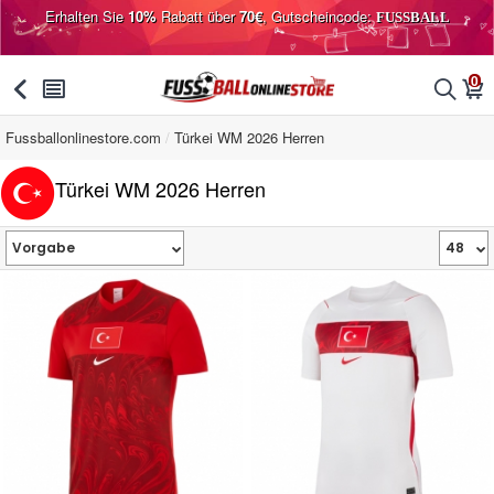
Erhalten Sie
10%
Rabatt über
70€
, Gutscheincode:
FUSSBALL
0
󰅯
󰂩
󰂨
󰃦
Fussballonlinestore.com
Türkei WM 2026 Herren
Türkei WM 2026 Herren