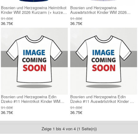
Bosnien und Herzegowina Heimtrikot
Bosnien und Herzegowina
Kinder WM 2026 Kurzarm (+ kurze
Auswärtstrikot Kinder WM 2026
hosen)
Kurzarm (+ kurze hosen)
91.88€
91.88€
36.75€
36.75€
Bosnien und Herzegowina Edin
Bosnien und Herzegowina Edin
Dzeko #11 Heimtrikot Kinder WM
Dzeko #11 Auswärtstrikot Kinder WM
2026 Kurzarm (+ kurze hosen)
2026 Kurzarm (+ kurze hosen)
91.88€
91.88€
36.75€
36.75€
Zeige 1 bis 4 von 4 (1 Seite(n))