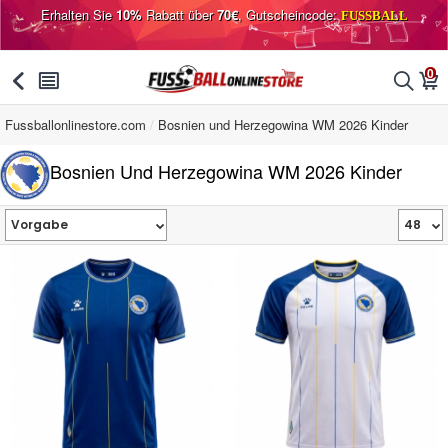
Erhalten Sie
10%
Rabatt über
70€
, Gutscheincode:
FUSSBALL
0
󰅯
󰂩
󰂨
󰃦
Fussballonlinestore.com
Bosnien und Herzegowina WM 2026 Kinder
Bosnien Und Herzegowina WM 2026 Kinder