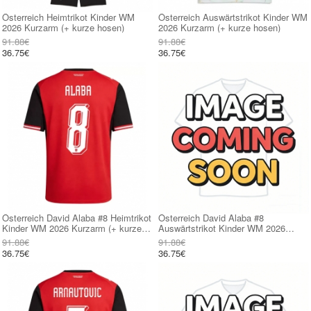
Österreich Heimtrikot Kinder WM
Österreich Auswärtstrikot Kinder WM
2026 Kurzarm (+ kurze hosen)
2026 Kurzarm (+ kurze hosen)
91.88€
91.88€
36.75€
36.75€
Österreich David Alaba #8 Heimtrikot
Österreich David Alaba #8
Kinder WM 2026 Kurzarm (+ kurze
Auswärtstrikot Kinder WM 2026
hosen)
Kurzarm (+ kurze hosen)
91.88€
91.88€
36.75€
36.75€