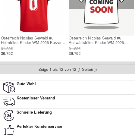
Österreich Nicolas Seiwald #6
Österreich Nicolas Seiwald #6
Heimtrikot Kinder WM 2026 Kurzarm
Auswärtstrikot Kinder WM 2026
(+ kurze hosen)
Kurzarm (+ kurze hosen)
91.88€
91.88€
36.75€
36.75€
Zeige 1 bis 12 von 12 (1 Seite(n))
Gute Wahl
Kostenloser Versand
Schnelle Lieferung
Perfekter Kundenservice