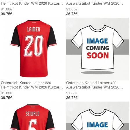
Heimtrikot Kinder WM 2026 Kurzarm
Auswärtstrikot Kinder WM 2026
(+ kurze hosen)
Kurzarm (+ kurze hosen)
91.88€
91.88€
36.75€
36.75€
Österreich Konrad Laimer #20
Österreich Konrad Laimer #20
Heimtrikot Kinder WM 2026 Kurzarm
Auswärtstrikot Kinder WM 2026
(+ kurze hosen)
Kurzarm (+ kurze hosen)
91.88€
91.88€
36.75€
36.75€