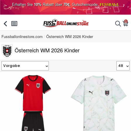
Erhalten Sie
10%
Rabatt über
70€
, Gutscheincode:
FUSSBALL
0
󰅯
󰂩
󰂨
󰃦
Fussballonlinestore.com
Österreich WM 2026 Kinder
Österreich WM 2026 Kinder