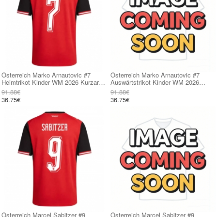
Österreich Marko Arnautovic #7
Österreich Marko Arnautovic #7
Heimtrikot Kinder WM 2026 Kurzarm
Auswärtstrikot Kinder WM 2026
(+ kurze hosen)
Kurzarm (+ kurze hosen)
91.88€
91.88€
36.75€
36.75€
Österreich Marcel Sabitzer #9
Österreich Marcel Sabitzer #9