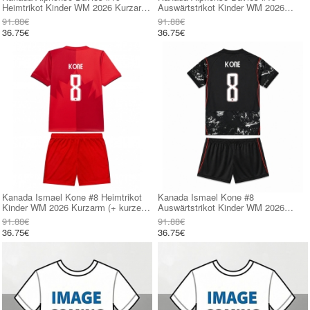
Heimtrikot Kinder WM 2026 Kurzarm
Auswärtstrikot Kinder WM 2026
(+ kurze hosen)
Kurzarm (+ kurze hosen)
91.88€
91.88€
36.75€
36.75€
Kanada Ismael Kone #8 Heimtrikot
Kanada Ismael Kone #8
Kinder WM 2026 Kurzarm (+ kurze
Auswärtstrikot Kinder WM 2026
hosen)
Kurzarm (+ kurze hosen)
91.88€
91.88€
36.75€
36.75€