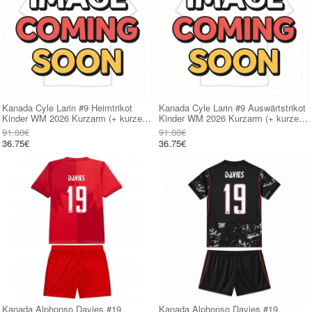
Kanada Cyle Larin #9 Heimtrikot
Kanada Cyle Larin #9 Auswärtstrikot
Kinder WM 2026 Kurzarm (+ kurze
Kinder WM 2026 Kurzarm (+ kurze
hosen)
hosen)
91.88€
91.88€
36.75€
36.75€
Kanada Alphonso Davies #19
Kanada Alphonso Davies #19