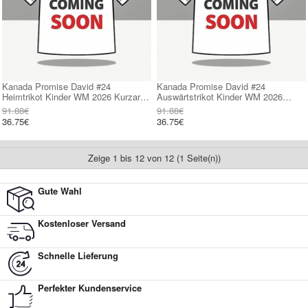
Kanada Promise David #24
Kanada Promise David #24
Heimtrikot Kinder WM 2026 Kurzarm
Auswärtstrikot Kinder WM 2026
(+ kurze hosen)
Kurzarm (+ kurze hosen)
91.88€
91.88€
36.75€
36.75€
Zeige 1 bis 12 von 12 (1 Seite(n))
Gute Wahl
Kostenloser Versand
Schnelle Lieferung
Perfekter Kundenservice