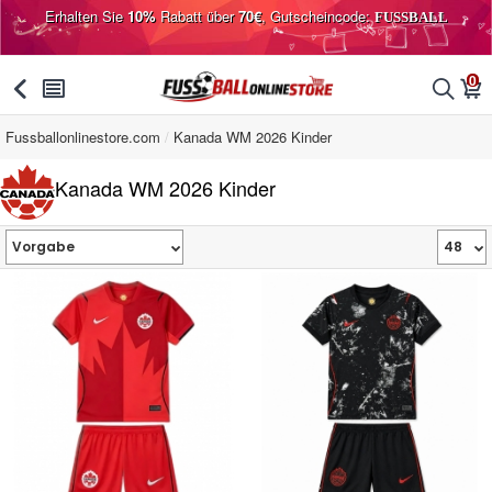
Erhalten Sie
10%
Rabatt über
70€
, Gutscheincode:
FUSSBALL
0
󰅯
󰂩
󰂨
󰃦
Fussballonlinestore.com
Kanada WM 2026 Kinder
Kanada WM 2026 Kinder