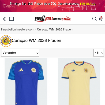
Erhalten Sie
10%
Rabatt über
70€
, Gutscheincode:
FUSSBALL
0
󰅯
󰂩
󰂨
󰃦
Fussballonlinestore.com
Curaçao WM 2026 Frauen
Curaçao WM 2026 Frauen