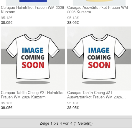
Curaçao Heimtrikot Frauen WM 2026
Curaçao Auswärtstrikot Frauen WM
Kurzarm
2026 Kurzarm
95.13€
95.13€
38.05€
38.05€
Curaçao Tahith Chong #21 Heimtrikot
Curaçao Tahith Chong #21
Frauen WM 2026 Kurzarm
Auswärtstrikot Frauen WM 2026
Kurzarm
95.13€
95.13€
38.05€
38.05€
Zeige 1 bis 4 von 4 (1 Seite(n))