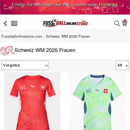
Erhalten Sie
10%
Rabatt über
70€
, Gutscheincode:
FUSSBALL
0
󰅯
󰂩
󰂨
󰃦
Fussballonlinestore.com
Schweiz WM 2026 Frauen
Schweiz WM 2026 Frauen