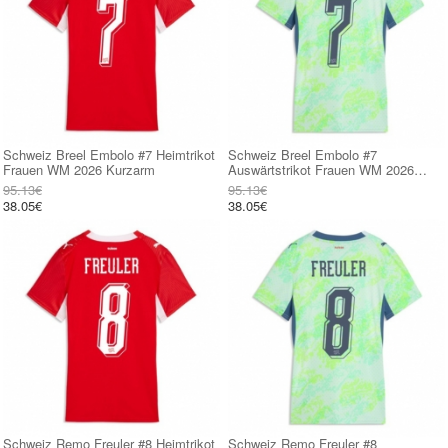
Schweiz Breel Embolo #7 Heimtrikot
Schweiz Breel Embolo #7
Frauen WM 2026 Kurzarm
Auswärtstrikot Frauen WM 2026
Kurzarm
95.13€
95.13€
38.05€
38.05€
Schweiz Remo Freuler #8 Heimtrikot
Schweiz Remo Freuler #8