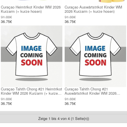
Curaçao Heimtrikot Kinder WM 2026
Curaçao Auswärtstrikot Kinder WM
Kurzarm (+ kurze hosen)
2026 Kurzarm (+ kurze hosen)
91.88€
91.88€
36.75€
36.75€
Curaçao Tahith Chong #21 Heimtrikot
Curaçao Tahith Chong #21
Kinder WM 2026 Kurzarm (+ kurze
Auswärtstrikot Kinder WM 2026
hosen)
Kurzarm (+ kurze hosen)
91.88€
91.88€
36.75€
36.75€
Zeige 1 bis 4 von 4 (1 Seite(n))