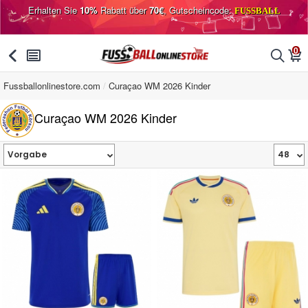
Erhalten Sie
10%
Rabatt über
70€
, Gutscheincode:
FUSSBALL
0
󰅯
󰂩
󰂨
󰃦
Fussballonlinestore.com
Curaçao WM 2026 Kinder
Curaçao WM 2026 Kinder