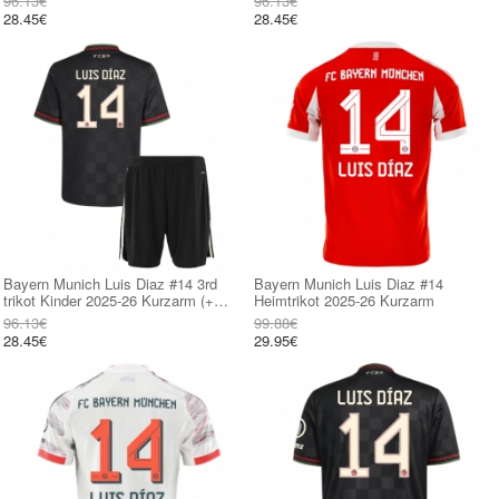
96.13€
96.13€
28.45€
28.45€
Bayern Munich Luis Diaz #14 3rd
Bayern Munich Luis Diaz #14
trikot Kinder 2025-26 Kurzarm (+
Heimtrikot 2025-26 Kurzarm
kurze hosen)
96.13€
99.88€
28.45€
29.95€