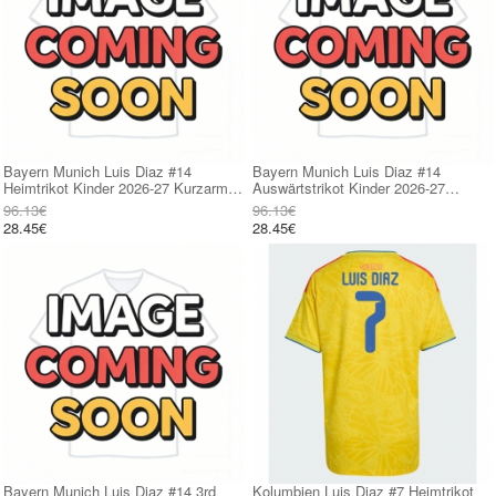
Bayern Munich Luis Diaz #14
Bayern Munich Luis Diaz #14
Heimtrikot Kinder 2026-27 Kurzarm
Auswärtstrikot Kinder 2026-27
(+ kurze hosen)
Kurzarm (+ kurze hosen)
96.13€
96.13€
28.45€
28.45€
Bayern Munich Luis Diaz #14 3rd
Kolumbien Luis Diaz #7 Heimtrikot