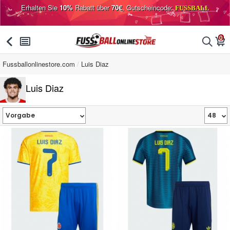
Erhalten Sie
10%
Rabatt über
70€
, Gutscheincode:
FUSSBALL
0
󰅯
󰂩
󰂨
󰃦
Fussballonlinestore.com
Luis Diaz
Luis Diaz