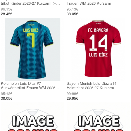
trikot Kinder 2026-27 Kurzarm (+
Frauen WM 2026 Kurzarm
kurze hosen)
96.13€
95.13€
28.45€
38.05€
Kolumbien Luis Diaz #7
Bayern Munich Luis Diaz #14
Auswärtstrikot Frauen WM 2026
Heimtrikot 2026-27 Kurzarm
Kurzarm
95.13€
99.88€
38.05€
29.95€