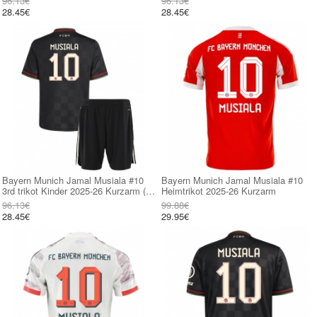
96.13€
96.13€
28.45€
28.45€
Bayern Munich Jamal Musiala #10
Bayern Munich Jamal Musiala #10
3rd trikot Kinder 2025-26 Kurzarm (+
Heimtrikot 2025-26 Kurzarm
kurze hosen)
96.13€
99.88€
28.45€
29.95€