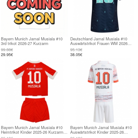
Bayern Munich Jamal Musiala #10
Deutschland Jamal Musiala #10
3rd trikot 2026-27 Kurzarm
Auswärtstrikot Frauen WM 2026
Kurzarm
99.88€
95.13€
29.95€
38.05€
Bayern Munich Jamal Musiala #10
Bayern Munich Jamal Musiala #10
Heimtrikot Kinder 2025-26 Kurzarm
Auswärtstrikot Kinder 2025-26
(+ kurze hosen)
Kurzarm (+ kurze hosen)