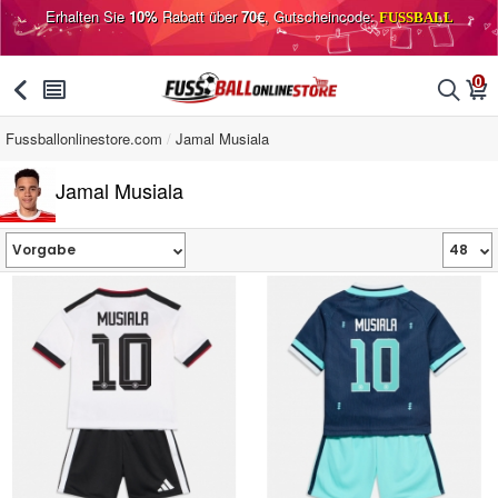
Erhalten Sie
10%
Rabatt über
70€
, Gutscheincode:
FUSSBALL
0
󰅯
󰂩
󰂨
󰃦
Fussballonlinestore.com
Jamal Musiala
Jamal Musiala