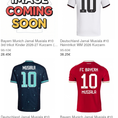
Bayern Munich Jamal Musiala #10
Deutschland Jamal Musiala #10
3rd trikot Kinder 2026-27 Kurzarm (+
Heimtrikot WM 2026 Kurzarm
kurze hosen)
96.13€
95.63€
28.45€
38.25€
Deutschland Jamal Musiala #10
Bayern Munich Jamal Musiala #10