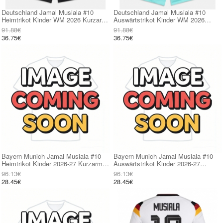
Deutschland Jamal Musiala #10
Deutschland Jamal Musiala #10
Heimtrikot Kinder WM 2026 Kurzarm
Auswärtstrikot Kinder WM 2026
(+ kurze hosen)
Kurzarm (+ kurze hosen)
91.88€
91.88€
36.75€
36.75€
Bayern Munich Jamal Musiala #10
Bayern Munich Jamal Musiala #10
Heimtrikot Kinder 2026-27 Kurzarm
Auswärtstrikot Kinder 2026-27
(+ kurze hosen)
Kurzarm (+ kurze hosen)
96.13€
96.13€
28.45€
28.45€