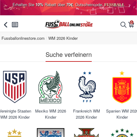
Erhalten Sie
10%
Rabatt über
70€
, Gutscheincode:
FUSSBALL
0
󰅯
󰂩
󰂨
󰃦
Fussballonlinestore.com
WM 2026 Kinder
Suche verfeinern
Vereinigte Staaten
Mexiko WM 2026
Frankreich WM
Spanien WM 202
WM 2026 Kinder
Kinder
2026 Kinder
Kinder