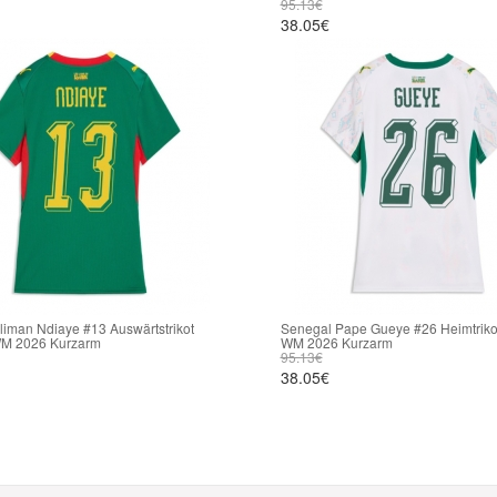
95.13€
38.05€
liman Ndiaye #13 Auswärtstrikot
Senegal Pape Gueye #26 Heimtriko
M 2026 Kurzarm
WM 2026 Kurzarm
95.13€
38.05€