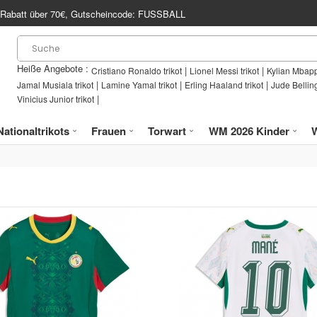
Rabatt über
70€
, Gutscheincode:
FUSSBALL
Heiße Angebote :
|
|
Cristiano Ronaldo trikot
Lionel Messi trikot
Kylian Mbapp
|
|
|
Jamal Musiala trikot
Lamine Yamal trikot
Erling Haaland trikot
Jude Bellin
|
Vinicius Junior trikot
Nationaltrikots
Frauen
Torwart
WM 2026 Kinder