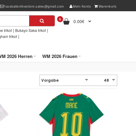
fussballonlinestore.sales@gmail.com
Mein Konto
Warenkorb
0
0.00€
|
|
e trikot
Bukayo Saka trikot
|
gham trikot
WM 2026 Herren
WM 2026 Frauen