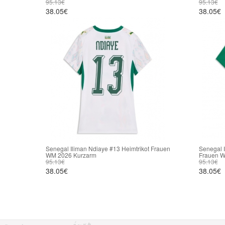
95.13€
95.13€
38.05€
38.05€
Senegal Iliman Ndiaye #13 Heimtrikot Frauen
Senegal I
WM 2026 Kurzarm
Frauen W
95.13€
95.13€
38.05€
38.05€