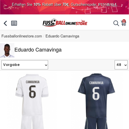
Erhalten Sie
10%
Rabatt über
70€
, Gutscheincode:
FUSSBALL
0
󰅯
󰂩
󰂨
󰃦
Fussballonlinestore.com
Eduardo Camavinga
Eduardo Camavinga