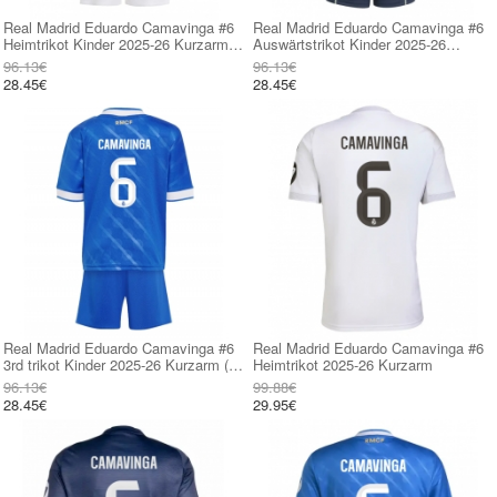
Real Madrid Eduardo Camavinga #6
Real Madrid Eduardo Camavinga #6
Heimtrikot Kinder 2025-26 Kurzarm
Auswärtstrikot Kinder 2025-26
(+ kurze hosen)
Kurzarm (+ kurze hosen)
96.13€
96.13€
28.45€
28.45€
Real Madrid Eduardo Camavinga #6
Real Madrid Eduardo Camavinga #6
3rd trikot Kinder 2025-26 Kurzarm (+
Heimtrikot 2025-26 Kurzarm
kurze hosen)
96.13€
99.88€
28.45€
29.95€