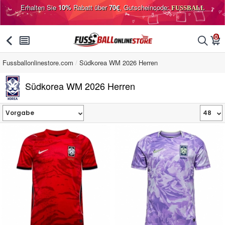
Erhalten Sie
10%
Rabatt über
70€
, Gutscheincode:
FUSSBALL
0
󰅯
󰂩
󰂨
󰃦
Fussballonlinestore.com
Südkorea WM 2026 Herren
Südkorea WM 2026 Herren