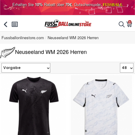
Erhalten Sie
10%
Rabatt über
70€
, Gutscheincode:
FUSSBALL
0
󰅯
󰂩
󰂨
󰃦
Fussballonlinestore.com
Neuseeland WM 2026 Herren
Neuseeland WM 2026 Herren