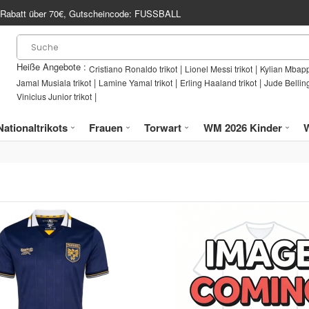
Rabatt über
70€
, Gutscheincode:
FUSSBALL
Heiße Angebote :
|
|
Cristiano Ronaldo trikot
Lionel Messi trikot
Kylian Mbapp
|
|
|
Jamal Musiala trikot
Lamine Yamal trikot
Erling Haaland trikot
Jude Bellin
|
Vinicius Junior trikot
Nationaltrikots
Frauen
Torwart
WM 2026 Kinder