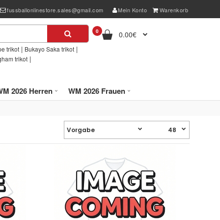
fussballonlinestore.sales@gmail.com
Mein Konto
Warenkorb
0
0.00€
|
|
e trikot
Bukayo Saka trikot
|
gham trikot
WM 2026 Herren
WM 2026 Frauen