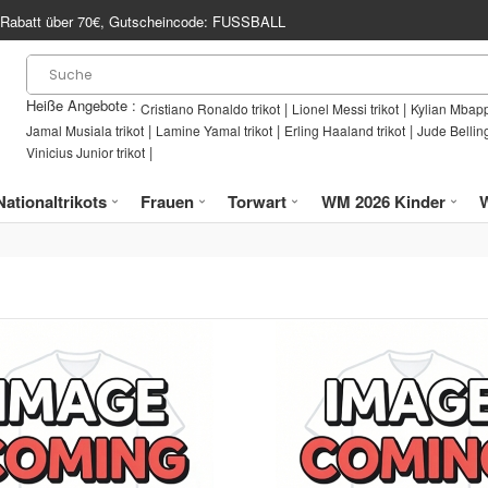
Rabatt über
70€
, Gutscheincode:
FUSSBALL
Heiße Angebote :
|
|
Cristiano Ronaldo trikot
Lionel Messi trikot
Kylian Mbapp
|
|
|
Jamal Musiala trikot
Lamine Yamal trikot
Erling Haaland trikot
Jude Bellin
|
Vinicius Junior trikot
Nationaltrikots
Frauen
Torwart
WM 2026 Kinder