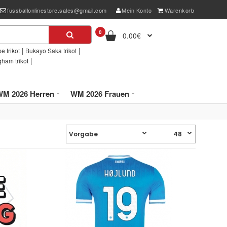
fussballonlinestore.sales@gmail.com
Mein Konto
Warenkorb
0
0.00€
|
|
e trikot
Bukayo Saka trikot
|
gham trikot
WM 2026 Herren
WM 2026 Frauen