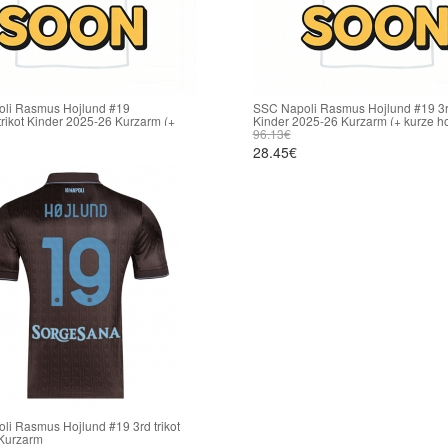
li Rasmus Hojlund #19
SSC Napoli Rasmus Hojlund #19 3rd
rikot Kinder 2025-26 Kurzarm (+
Kinder 2025-26 Kurzarm (+ kurze h
sen)
96.13€
28.45€
i Rasmus Hojlund #19 3rd trikot
Kurzarm