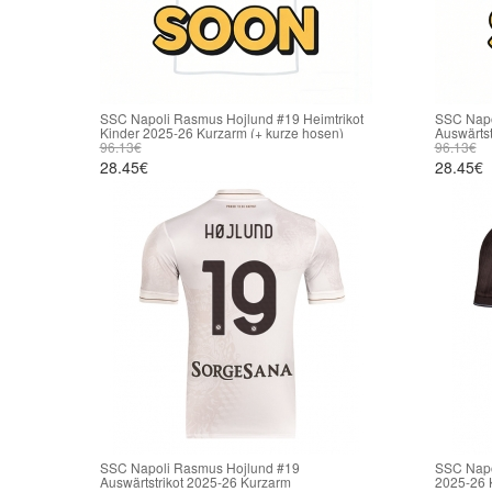
SSC Napoli Rasmus Hojlund #19 Heimtrikot
SSC Napo
Kinder 2025-26 Kurzarm (+ kurze hosen)
Auswärtst
96.13€
kurze ho
96.13€
28.45€
28.45€
SSC Napoli Rasmus Hojlund #19
SSC Napol
Auswärtstrikot 2025-26 Kurzarm
2025-26 