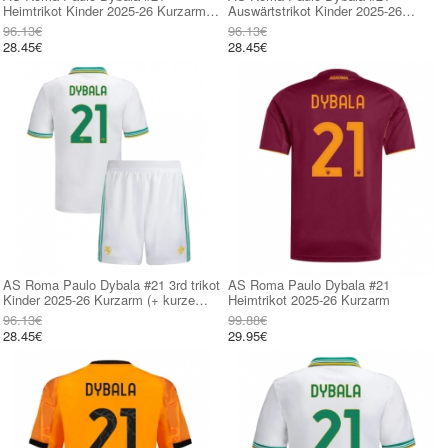
Heimtrikot Kinder 2025-26 Kurzarm
Auswärtstrikot Kinder 2025-26
(+ kurze hosen)
Kurzarm (+ kurze hosen)
96.13€
96.13€
28.45€
28.45€
AS Roma Paulo Dybala #21 3rd trikot
AS Roma Paulo Dybala #21
Kinder 2025-26 Kurzarm (+ kurze
Heimtrikot 2025-26 Kurzarm
hosen)
96.13€
99.88€
28.45€
29.95€