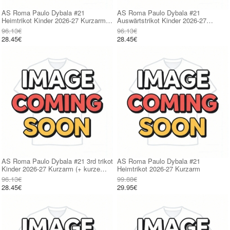
AS Roma Paulo Dybala #21
AS Roma Paulo Dybala #21
Heimtrikot Kinder 2026-27 Kurzarm
Auswärtstrikot Kinder 2026-27
(+ kurze hosen)
Kurzarm (+ kurze hosen)
96.13€
96.13€
28.45€
28.45€
AS Roma Paulo Dybala #21 3rd trikot
AS Roma Paulo Dybala #21
Kinder 2026-27 Kurzarm (+ kurze
Heimtrikot 2026-27 Kurzarm
hosen)
96.13€
99.88€
28.45€
29.95€