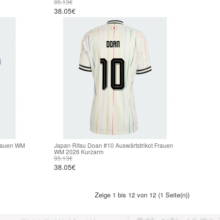
95.13€
38.05€
Frauen WM
Japan Ritsu Doan #10 Auswärtstrikot Frauen
WM 2026 Kurzarm
95.13€
38.05€
Zeige 1 bis 12 von 12 (1 Seite(n))