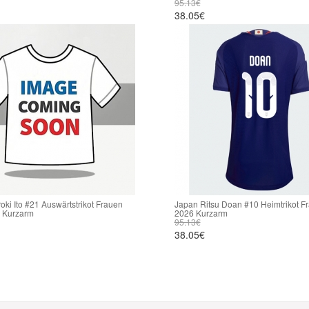
95.13€
38.05€
oki Ito #21 Auswärtstrikot Frauen
Japan Ritsu Doan #10 Heimtrikot 
 Kurzarm
2026 Kurzarm
95.13€
38.05€