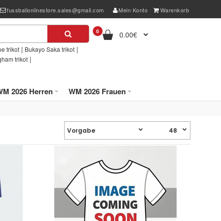
fussballonlinestore.sales@gmail.com
Mein Konto
Warenkorb
0
0.00€
|
|
e trikot
Bukayo Saka trikot
|
gham trikot
WM 2026 Herren
WM 2026 Frauen