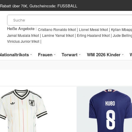
Rabatt über
70€
, Gutscheincode:
FUSSBALL
Heiße Angebote :
|
|
Cristiano Ronaldo trikot
Lionel Messi trikot
Kylian Mbapp
|
|
|
Jamal Musiala trikot
Lamine Yamal trikot
Erling Haaland trikot
Jude Bellin
|
Vinicius Junior trikot
Nationaltrikots
Frauen
Torwart
WM 2026 Kinder