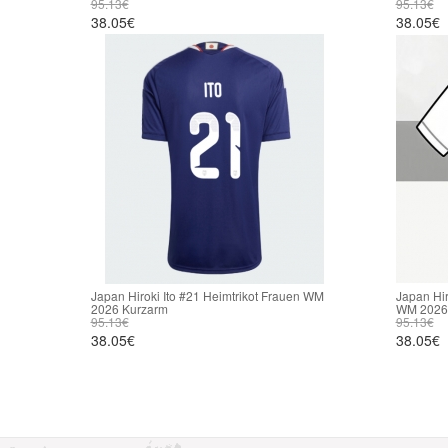
95.13€
95.13€
38.05€
38.05€
Japan Hiroki Ito #21 Heimtrikot Frauen WM
Japan Hir
2026 Kurzarm
WM 2026
95.13€
95.13€
38.05€
38.05€