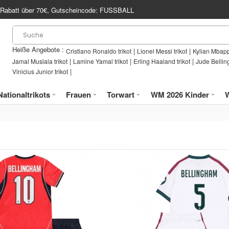
Rabatt über
70€
, Gutscheincode:
FUSSBALL
Heiße Angebote :
|
|
Cristiano Ronaldo trikot
Lionel Messi trikot
Kylian Mbapp
|
|
|
Jamal Musiala trikot
Lamine Yamal trikot
Erling Haaland trikot
Jude Bellin
|
Vinicius Junior trikot
Nationaltrikots
Frauen
Torwart
WM 2026 Kinder