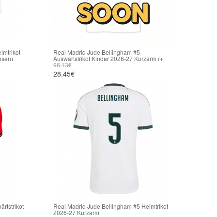
imtrikot
Real Madrid Jude Bellingham #5
osen)
Auswärtstrikot Kinder 2026-27 Kurzarm (+
kurze hosen)
96.13€
28.45€
rtstrikot
Real Madrid Jude Bellingham #5 Heimtrikot
2026-27 Kurzarm