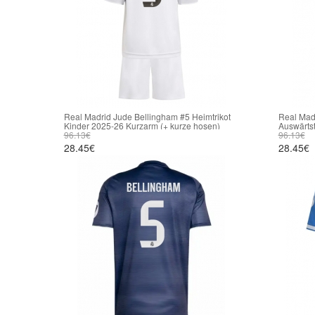
Real Madrid Jude Bellingham #5 Heimtrikot
Real Mad
Kinder 2025-26 Kurzarm (+ kurze hosen)
Auswärtst
96.13€
kurze ho
96.13€
28.45€
28.45€