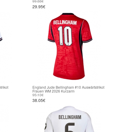
99.88€
29.95€
rikot
England Jude Bellingham #10 Auswärtstrikot
Frauen WM 2026 Kurzarm
95.13€
38.05€