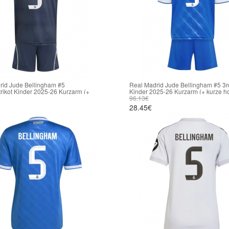
rid Jude Bellingham #5
Real Madrid Jude Bellingham #5 3rd 
rikot Kinder 2025-26 Kurzarm (+
Kinder 2025-26 Kurzarm (+ kurze h
sen)
96.13€
28.45€