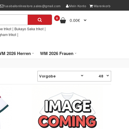
fussballonlinestore.sales@gmail.com
Mein Konto
Warenkorb
0
0.00€
|
|
e trikot
Bukayo Saka trikot
|
gham trikot
WM 2026 Herren
WM 2026 Frauen