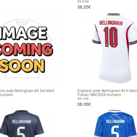
95.63€
38.25€
id Jude Bellingham #5 3rd trikot
England Jude Bellingham #10 Heimt
Kurzarm
Frauen WM 2026 Kurzarm
95.13€
38.05€