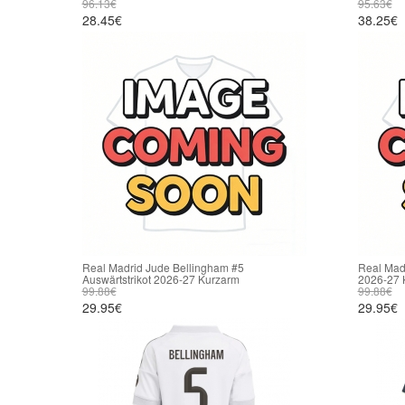
96.13€
95.63€
28.45€
38.25€
Real Madrid Jude Bellingham #5
Real Madr
Auswärtstrikot 2026-27 Kurzarm
2026-27 
99.88€
99.88€
29.95€
29.95€