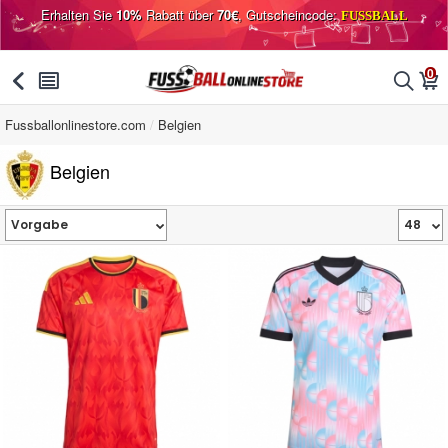
Erhalten Sie
10%
Rabatt über
70€
, Gutscheincode:
FUSSBALL
0
󰅯
󰂩
󰂨
󰃦
Fussballonlinestore.com
Belgien
Belgien