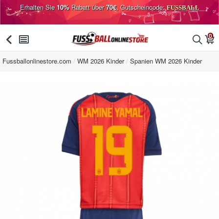
Erhalten Sie
10%
Rabatt über
70€
, Gutscheincode:
FUSSBALL
0
󰅯
󰂩
󰂨
󰃦
Fussballonlinestore.com
WM 2026 Kinder
Spanien WM 2026 Kinder