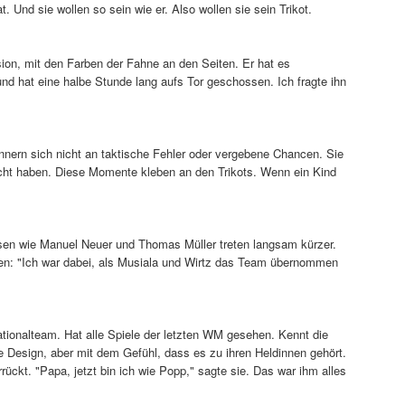
 Und sie wollen so sein wie er. Also wollen sie sein Trikot.
ion, mit den Farben der Fahne an den Seiten. Er hat es
und hat eine halbe Stunde lang aufs Tor geschossen. Ich fragte ihn
rinnern sich nicht an taktische Fehler oder vergebene Chancen. Sie
acht haben. Diese Momente kleben an den Trikots. Wenn ein Kind
Hasen wie Manuel Neuer und Thomas Müller treten langsam kürzer.
agen: "Ich war dabei, als Musiala und Wirtz das Team übernommen
Nationalteam. Hat alle Spiele der letzten WM gesehen. Kennt die
e Design, aber mit dem Gefühl, dass es zu ihren Heldinnen gehört.
rückt. "Papa, jetzt bin ich wie Popp," sagte sie. Das war ihm alles