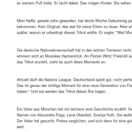
an seinem Fuß klebt. Er lacht dabei. Das mögen Kinder. Sie sehen ke
Mein Neffe, gerade zehn geworden, hat letzte Woche Geburtstag gef
bekommen. Kein Original, das war für seine Eltern zu teuer. Aber er
später, warum er unbedingt dieses Trikot wollte. Er sagte: "Weil Mu
Die deutsche Nationalmannschaft hat in den letzten Turnieren nicht 
erinnern sich an Musialas Hackentrick. An Florian Wirtz' Freisto
das Trikot anzieht, zieht es auch diese Momente an.
Aktuell läuft die Nations League. Deutschland spielt gut, nicht p
Das ist genau der richtige Moment für eine neue Generation von Fa
haben." Und sie werden das Trikot dieser Ära tragen.
Ein Vater aus München hat mir letztens eine Geschichte erzählt. Sei
Namen von Alexandra Popp, Lena Oberdorf, Svenja Huth. Sie wollte 
Der Vater hat gesucht, Preise verglichen, und sich dann für eine gü
wert.