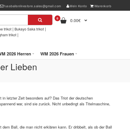
fussballonlinestore.sales@gmail.com
Mein Konto
Warenkorb
0
0.00€
|
|
e trikot
Bukayo Saka trikot
|
gham trikot
WM 2026 Herren
WM 2026 Frauen
der Lieben
lt in letzter Zeit besonders auf? Das Triot der deutschen
pannend war, sind sie zurück. Nicht unbedingt als Titelmaschine,
dem Ball, die man nicht erklären kann. Er dribbelt, als ob der Ball