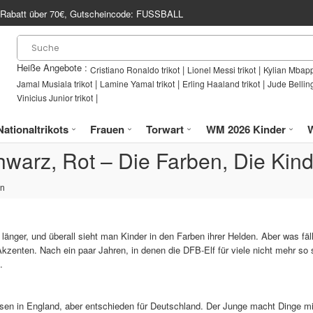
Rabatt über
70€
, Gutscheincode:
FUSSBALL
Heiße Angebote :
|
|
Cristiano Ronaldo trikot
Lionel Messi trikot
Kylian Mbapp
|
|
|
Jamal Musiala trikot
Lamine Yamal trikot
Erling Haaland trikot
Jude Bellin
|
Vinicius Junior trikot
Nationaltrikots
Frauen
Torwart
WM 2026 Kinder
warz, Rot – Die Farben, Die Kin
en
 länger, und überall sieht man Kinder in den Farben ihrer Helden. Aber was fäl
zenten. Nach ein paar Jahren, in denen die DFB-Elf für viele nicht mehr so s
.
sen in England, aber entschieden für Deutschland. Der Junge macht Dinge mit 