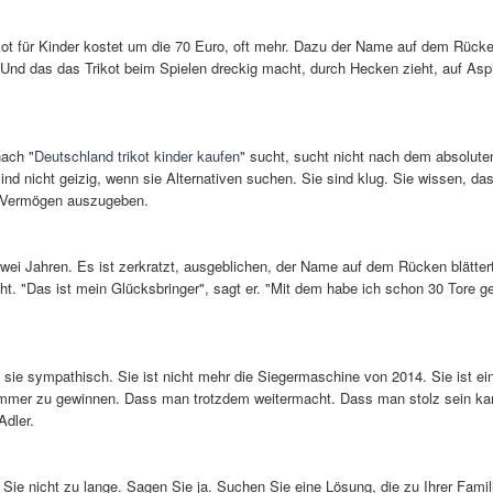
kot für Kinder kostet um die 70 Euro, oft mehr. Dazu der Name auf dem Rücken
nd das das Trikot beim Spielen dreckig macht, durch Hecken zieht, auf Asphalt
ach "
Deutschland trikot kinder kaufen
" sucht, sucht nicht nach dem absolute
ind nicht geizig, wenn sie Alternativen suchen. Sie sind klug. Sie wissen, d
in Vermögen auszugeben.
t zwei Jahren. Es ist zerkratzt, ausgeblichen, der Name auf dem Rücken blätte
icht. "Das ist mein Glücksbringer", sagt er. "Mit dem habe ich schon 30 Tore 
sie sympathisch. Sie ist nicht mehr die Siegermaschine von 2014. Sie ist e
t immer zu gewinnen. Dass man trotzdem weitermacht. Dass man stolz sein kann
Adler.
 Sie nicht zu lange. Sagen Sie ja. Suchen Sie eine Lösung, die zu Ihrer Fami