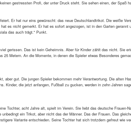
inen gestressten Profi, der unter Druck steht. Sie sehen einen, der Spaß hat.
eiert. Er hat nur eins gewünscht: das neue Deutschlandtrikot. Die weiße Vers
 hat es nicht gemerkt. Er hat es sofort angezogen, ist in den Garten gerannt 
siala das auch trägt." Punkt.
viel gerissen. Das ist kein Geheimnis. Aber für Kinder zählt das nicht. Sie e
ß aus 25 Metern. An die Momente, in denen die Spieler etwas Besonderes gem
erfekt, aber gut. Die jungen Spieler bekommen mehr Verantwortung. Die alten 
ns. Kinder, die jetzt anfangen, Fußball zu gucken, werden in zehn Jahren s
ne Tochter, acht Jahre alt, spielt im Verein. Sie liebt das deutsche Frauen-
unbedingt ein Trikot, aber nicht das der Männer. Das der Frauen. Das gleich
nstigere Variante entschieden. Seine Tochter hat sich trotzdem gefreut wie ver