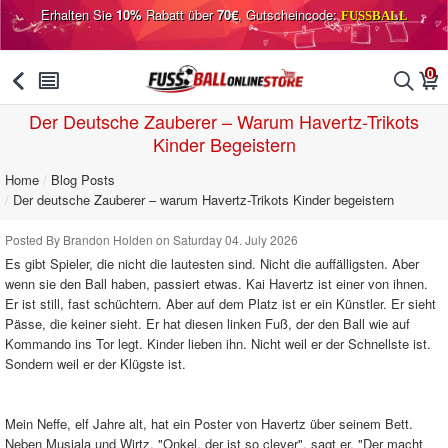
Erhalten Sie
10%
Rabatt über
70€
, Gutscheincode:
FUSSBALL
0
󰅯
󰂩
󰂨
󰃦
Der Deutsche Zauberer – Warum Havertz-Trikots
Kinder Begeistern
Home
Blog Posts
Der deutsche Zauberer – warum Havertz-Trikots Kinder begeistern
Posted By Brandon Holden on Saturday 04. July 2026
Es gibt Spieler, die nicht die lautesten sind. Nicht die auffälligsten. Aber
wenn sie den Ball haben, passiert etwas. Kai Havertz ist einer von ihnen.
Er ist still, fast schüchtern. Aber auf dem Platz ist er ein Künstler. Er sieht
Pässe, die keiner sieht. Er hat diesen linken Fuß, der den Ball wie auf
Kommando ins Tor legt. Kinder lieben ihn. Nicht weil er der Schnellste ist.
Sondern weil er der Klügste ist.
Mein Neffe, elf Jahre alt, hat ein Poster von Havertz über seinem Bett.
Neben Musiala und Wirtz. "Onkel, der ist so clever", sagt er. "Der macht