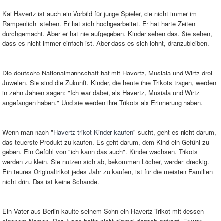
Kai Havertz ist auch ein Vorbild für junge Spieler, die nicht immer im
Rampenlicht stehen. Er hat sich hochgearbeitet. Er hat harte Zeiten
durchgemacht. Aber er hat nie aufgegeben. Kinder sehen das. Sie sehen,
dass es nicht immer einfach ist. Aber dass es sich lohnt, dranzubleiben.
Die deutsche Nationalmannschaft hat mit Havertz, Musiala und Wirtz drei
Juwelen. Sie sind die Zukunft. Kinder, die heute ihre Trikots tragen, werden
in zehn Jahren sagen: "Ich war dabei, als Havertz, Musiala und Wirtz
angefangen haben." Und sie werden ihre Trikots als Erinnerung haben.
Wenn man nach "
Havertz trikot Kinder kaufen
" sucht, geht es nicht darum,
das teuerste Produkt zu kaufen. Es geht darum, dem Kind ein Gefühl zu
geben. Ein Gefühl von "ich kann das auch". Kinder wachsen. Trikots
werden zu klein. Sie nutzen sich ab, bekommen Löcher, werden dreckig.
Ein teures Originaltrikot jedes Jahr zu kaufen, ist für die meisten Familien
nicht drin. Das ist keine Schande.
Ein Vater aus Berlin kaufte seinem Sohn ein Havertz-Trikot mit dessen
eigenem Namen. Der Junge hatte nicht einmal danach gefragt. Er war