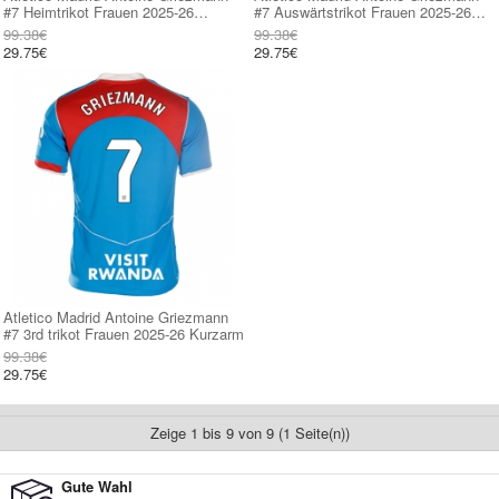
#7 Heimtrikot Frauen 2025-26
#7 Auswärtstrikot Frauen 2025-26
Kurzarm
Kurzarm
99.38€
99.38€
29.75€
29.75€
Atletico Madrid Antoine Griezmann
#7 3rd trikot Frauen 2025-26 Kurzarm
99.38€
29.75€
Zeige 1 bis 9 von 9 (1 Seite(n))
Gute Wahl