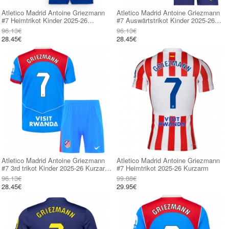
Atletico Madrid Antoine Griezmann
Atletico Madrid Antoine Griezmann
#7 Heimtrikot Kinder 2025-26
#7 Auswärtstrikot Kinder 2025-26
Kurzarm (+ kurze hosen)
Kurzarm (+ kurze hosen)
96.13€
96.13€
28.45€
28.45€
Atletico Madrid Antoine Griezmann
Atletico Madrid Antoine Griezmann
#7 3rd trikot Kinder 2025-26 Kurzarm
#7 Heimtrikot 2025-26 Kurzarm
(+ kurze hosen)
96.13€
99.88€
28.45€
29.95€