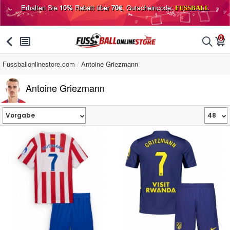
Erhalten Sie
10%
Rabatt über
70€
, Gutscheincode:
FUSSBALL
0
󰅯
󰂩
󰂨
󰃦
Fussballonlinestore.com
Antoine Griezmann
Antoine Griezmann