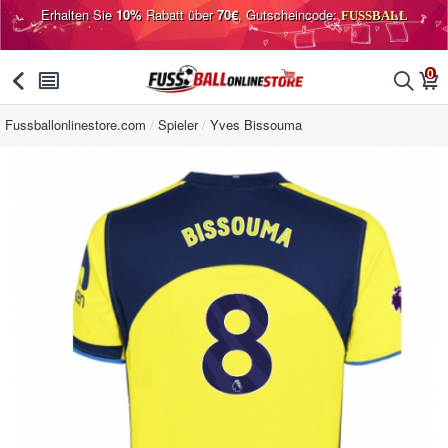
Erhalten Sie
10%
Rabatt über
70€
, Gutscheincode:
FUSSBALL
0
󰅯
󰂩
󰂨
󰃦
Fussballonlinestore.com
Spieler
Yves Bissouma