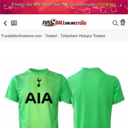
Erhalten Sie
10%
Rabatt über
70€
, Gutscheincode:
FUSSBALL
0
󰅯
󰂩
󰂨
󰃦
Fussballonlinestore.com
Torwart
Tottenham Hotspur Torwart